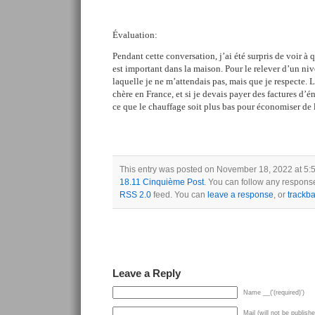
Évaluation:
Pendant cette conversation, j’ai été surpris de voir à 
est important dans la maison. Pour le relever d’un nive
laquelle je ne m’attendais pas, mais que je respecte. L
chère en France, et si je devais payer des factures d’é
ce que le chauffage soit plus bas pour économiser de 
This entry was posted on November 18, 2022 at 5:5
18.11 Cinquième Post
. You can follow any response
RSS 2.0
feed. You can
leave a response
, or
trackb
Leave a Reply
Name __('(required)')
Mail (will not be publishe