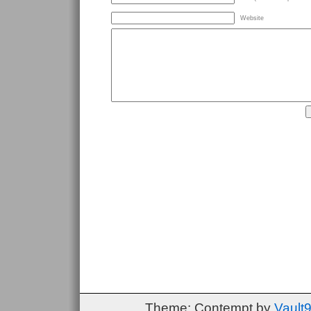
Website
Theme: Contempt by
Vault