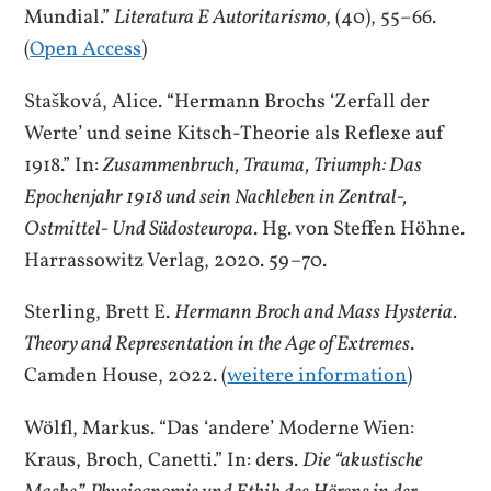
Mundial.”
Literatura E Autoritarismo
, (40), 55–66.
(
Open Access
)
Stašková, Alice. “Hermann Brochs ‘Zerfall der
Werte’ und seine Kitsch-Theorie als Reflexe auf
1918.” In:
Zusammenbruch, Trauma, Triumph: Das
Epochenjahr 1918 und sein Nachleben in Zentral-,
Ostmittel- Und Südosteuropa
. Hg. von Steffen Höhne.
Harrassowitz Verlag, 2020. 59–70.
Sterling, Brett E.
Hermann Broch and Mass Hysteria.
Theory and Representation in the Age of Extremes
.
Camden House, 2022. (
weitere information
)
Wölfl, Markus. “Das ‘andere’ Moderne Wien:
Kraus, Broch, Canetti.” In: ders.
Die “akustische