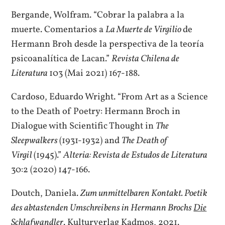
Bergande, Wolfram. “Cobrar la palabra a la
muerte. Comentarios a
La Muerte de Virgilio
de
Hermann Broh desde la perspectiva de la teoría
psicoanalítica de Lacan.”
Revista Chilena de
Literatura
103 (Mai 2021) 167-188.
Cardoso, Eduardo Wright. “From Art as a Science
to the Death of Poetry: Hermann Broch in
Dialogue with Scientific Thought in
The
Sleepwalkers
(1931-1932) and
The Death of
Virgil
(1945).”
Alteria: Revista de Estudos de Literatura
30:2 (2020) 147-166.
Doutch, Daniela.
Zum unmittelbaren Kontakt. Poetik
des abtastenden Umschreibens in Hermann Brochs
Die
Schlafwandler
. Kulturverlag Kadmos, 2021.