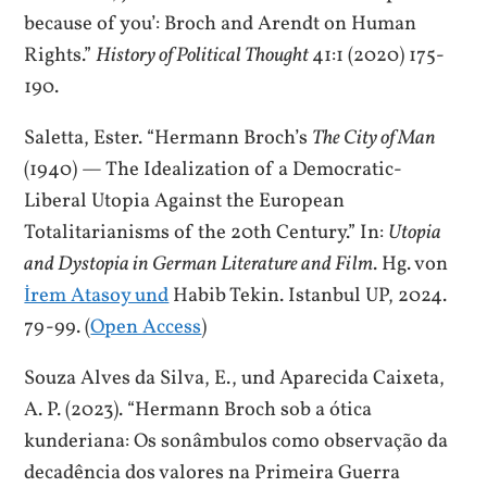
because of you’: Broch and Arendt on Human
Rights.”
History of Political Thought
41:1 (2020) 175-
190.
Saletta, Ester. “Hermann Broch’s
The City of Man
(1940) — The Idealization of a Democratic-
Liberal Utopia Against the European
Totalitarianisms of the 20th Century.” In:
Utopia
and Dystopia in German Literature and Film
. Hg. von
İrem Atasoy und
Habib Tekin. Istanbul UP, 2024.
79-99. (
Open Access
)
Souza Alves da Silva, E., und Aparecida Caixeta,
A. P. (2023). “Hermann Broch sob a ótica
kunderiana: Os sonâmbulos como observação da
decadência dos valores na Primeira Guerra