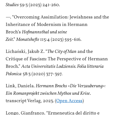
Studies
59:3 (2023) 241-260.
—. “Overcoming Assimilation: Jewishness and the
Inheritance of Modernism in Hermann
Broch’s
Hofmannsthal und seine
Zeit
.”
Monatshefte
115:4 (2023) 595-616.
Lichański, Jakub Z. “
The City of Man
and the
Critique of Fascism: The Perspective of Hermann
Broch.”
Acta Universitatis Lodziensis. Folia litteraria
Polonica
58:3 (2020) 377-397.
Link, Daniela.
Hermann Brochs »Die Verzauberung«:
Ein Romanprojekt zwischen Mythos und Krise
.
transcript Verlag, 2023. (
Open Access
)
Longo, Gianfranco. “Ermeneutica del diritto e