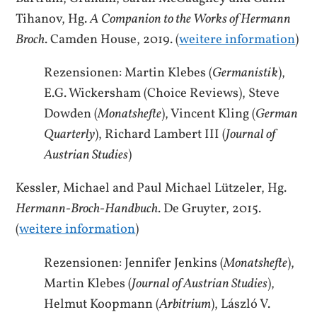
Tihanov, Hg.
A Companion to the Works of Hermann
Broch
. Camden House, 2019. (
weitere information
)
Rezensionen: Martin Klebes (
Germanistik
),
E.G. Wickersham (Choice Reviews), Steve
Dowden (
Monatshefte
), Vincent Kling (
German
Quarterly
), Richard Lambert III (
Journal of
Austrian Studies
)
Kessler, Michael and Paul Michael Lützeler, Hg.
Hermann-Broch-Handbuch
. De Gruyter, 2015.
(
weitere information
)
Rezensionen: Jennifer Jenkins (
Monatshefte
),
Martin Klebes (
Journal of Austrian Studies
),
Helmut Koopmann (
Arbitrium
), László V.