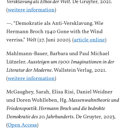
Versklavung als Ethos der Welt
. De Gruyter, 2021.
(
weitere information
)
—. “Demokratie als Anti-Versklavung. Wie
Hermann Broch 1940 Gone with the Wind
verriss.”
Welt
(27. Juni 2020). (
article online
)
Mahlmann-Bauer, Barbara und Paul Michael
Lützeler.
Aussteigen um 1900: Imaginationen in der
Literatur der
Moderne
. Wallstein Verlag, 2021.
(
weitere information
)
McGaughey, Sarah, Elisa Risi, Daniel Weidner
und Doren Wohlleben, Hg.
Massenwahntheorie und
Friedenspoetik. Hermann Broch und die bedrohte
Demokratie des 20. Jahrhunderts
. De Gruyter, 2023.
(
Open Access
)