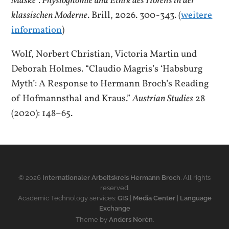
Maske”. Physiognomie und Ethik des Hörens in der
klassischen Moderne
. Brill, 2026. 300-343. (
weitere
information
)
Wolf, Norbert Christian, Victoria Martin und
Deborah Holmes. “Claudio Magris’s ‘Habsburg
Myth’: A Response to Hermann Broch’s Reading
of Hofmannsthal and Kraus.”
Austrian Studies
28
(2020): 148–65.
© 2026
Internationaler Arbeitskreis Hermann Broch
. All rights
reserved.
Academic Technology services:
GIS
|
Media Center
|
Language
Exchange
Theme by
Anders Norén
.