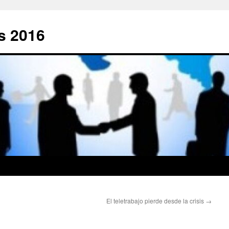
s 2016
El teletrabajo pierde desde la crisis
→