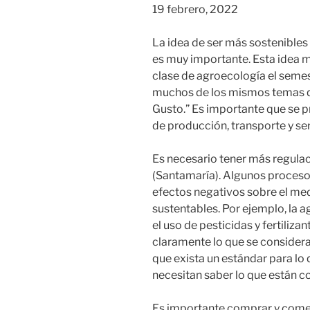
19 febrero, 2022
La idea de ser más sostenibles 
es muy importante. Esta idea 
clase de agroecología el semes
muchos de los mismos temas qu
Gusto.” Es importante que se p
de producción, transporte y ser
Es necesario tener más regula
(Santamaría). Algunos proceso
efectos negativos sobre el me
sustentables. Por ejemplo, la 
el uso de pesticidas y fertiliza
claramente lo que se consider
que exista un estándar para lo 
necesitan saber lo que están 
Es importante comprar y comer