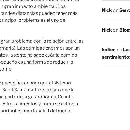
un gran impacto ambiental. Los
Nick
on
Sent
grandes distancias pueden tener más
principal problema es el uso de
Nick
on
Blog
 gran problema con la relación entre las
tamaría). Las comidas enormes son un
kolbm
on
La 
es. la gente no sabe cuánta comida
sentimientos
pequeño es una forma de reducir la
 come.
 puede hacer para que el sistema
 Santi Santamaría deja claro que la
ma parte de la gastronomía. Cuánto
estros alimentos y cómo se cultivan
portantes para la salud del medio