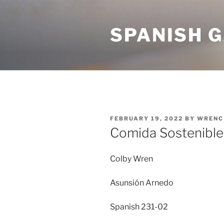
Skip
to
SPANISH 
content
POSTED
FEBRUARY 19, 2022
BY
WRENC
ON
Comida Sostenible
Colby Wren
Asunsión Arnedo
Spanish 231-02