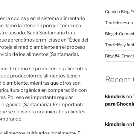
Comida Blog #
en la cocina y en el sistema alimentario
Tradiciones e
me llamó la atención porque tomé una
tre pasado. Santi Santamaría trata
Blog 4: Comuni
e aprendimos en mi clase en “Ética del
Tradición y fa
roteja el medio ambiente en el proceso
vicio de los alimentos (Santamaría).
Blog #4: Emoci
ción de cómo se producen los alimentos
s de producción de alimentos tienen
Recent
dio ambiente, mientras que otros son
agricultura orgánica en comparación con
kimchris
on
ntes. Por eso es importante regular
para Chocol
a orgánico (Santamaría). Es importante
que se considera orgánico. Los clientes
comprando.
kimchris
on
 alimentos cultivados localmente. El