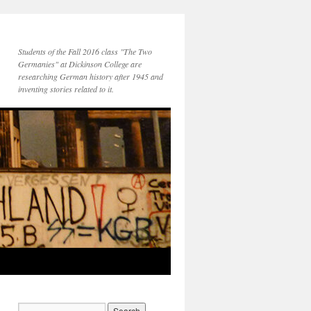
Students of the Fall 2016 class "The Two
Germanies" at Dickinson College are
researching German history after 1945 and
inventing stories related to it.