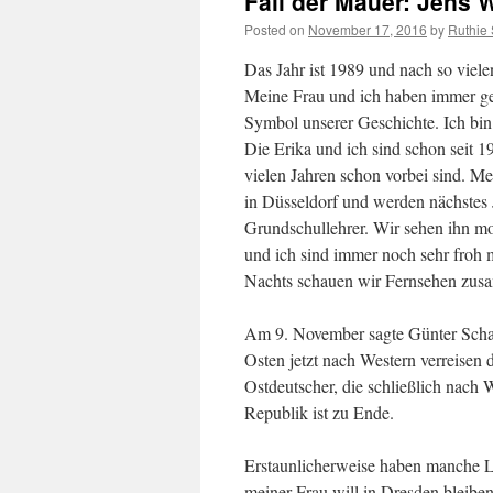
Fall der Mauer: Jens 
Posted on
November 17, 2016
by
Ruthie 
Das Jahr ist 1989 und nach so viele
Meine Frau und ich haben immer ged
Symbol unserer Geschichte. Ich bin 
Die Erika und ich sind schon seit 
vielen Jahren schon vorbei sind. M
in Düsseldorf und werden nächstes Ja
Grundschullehrer. Wir sehen ihn mo
und ich sind immer noch sehr froh 
Nachts schauen wir Fernsehen zus
Am 9. November sagte Günter Schab
Osten jetzt nach Western verreisen
Ostdeutscher, die schließlich nach
Republik ist zu Ende.
Erstaunlicherweise haben manche Le
meiner Frau will in Dresden bleiben