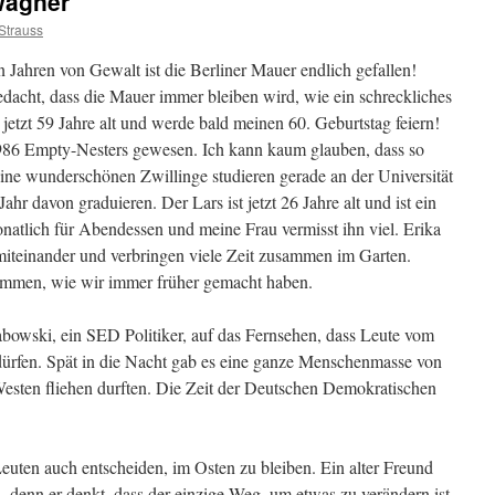
Wagner
Strauss
n Jahren von Gewalt ist die Berliner Mauer endlich gefallen!
acht, dass die Mauer immer bleiben wird, wie ein schreckliches
jetzt 59 Jahre alt und werde bald meinen 60. Geburtstag feiern!
1986 Empty-Nesters gewesen. Ich kann kaum glauben, dass so
eine wunderschönen Zwillinge studieren gerade an der Universität
hr davon graduieren. Der Lars ist jetzt 26 Jahre alt und ist ein
natlich für Abendessen und meine Frau vermisst ihn viel. Erika
miteinander und verbringen viele Zeit zusammen im Garten.
ammen, wie wir immer früher gemacht haben.
owski, ein SED Politiker, auf das Fernsehen, dass Leute vom
 dürfen. Spät in die Nacht gab es eine ganze Menschenmasse von
 Westen fliehen durften. Die Zeit der Deutschen Demokratischen
uten auch entscheiden, im Osten zu bleiben. Ein alter Freund
, denn er denkt, dass der einzige Weg, um etwas zu verändern ist