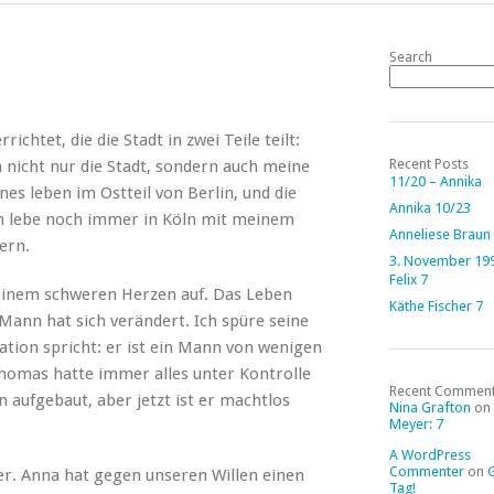
Search
chtet, die die Stadt in zwei Teile teilt:
Recent Posts
h nicht nur die Stadt, sondern auch meine
11/20 – Annika
s leben im Ostteil von Berlin, und die
Annika 10/23
ch lebe noch immer in Köln mit meinem
Anneliese Braun
ern.
3. November 19
Felix 7
 einem schweren Herzen auf. Das Leben
Käthe Fischer 7
Mann hat sich verändert. Ich spüre seine
uation spricht: er ist ein Mann von wenigen
Thomas hatte immer alles unter Kontrolle
Recent Commen
n aufgebaut, aber jetzt ist er machtlos
Nina Grafton
on
Meyer: 7
A WordPress
Commenter
on
er. Anna hat gegen unseren Willen einen
Tag!