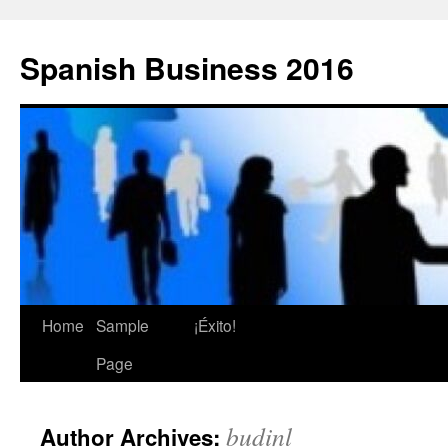
Skip
to
Spanish Business 2016
content
Home
Sample
¡Éxito!
Page
budinl
Author Archives: