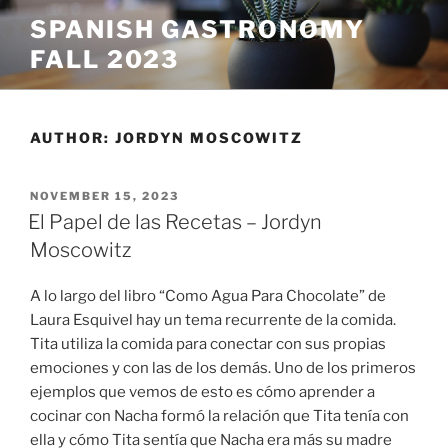
Skip
SPANISH GASTRONOMY
to
FALL 2023
content
AUTHOR:
JORDYN MOSCOWITZ
POSTED
NOVEMBER 15, 2023
ON
El Papel de las Recetas – Jordyn
Moscowitz
A lo largo del libro “Como Agua Para Chocolate” de
Laura Esquivel hay un tema recurrente de la comida.
Tita utiliza la comida para conectar con sus propias
emociones y con las de los demás. Uno de los primeros
ejemplos que vemos de esto es cómo aprender a
cocinar con Nacha formó la relación que Tita tenía con
ella y cómo Tita sentía que Nacha era más su madre