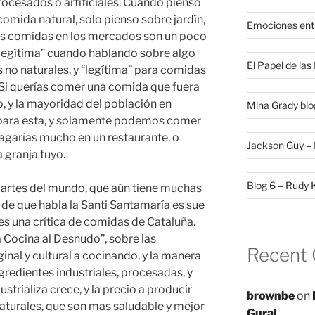
procesados o artificiales. Cuando pienso
omida natural, solo pienso sobre jardín,
Emociones ent
das comidas en los mercados son un poco
 “ilegítima” cuando hablando sobre algo
El Papel de la
 no naturales, y “legítima” para comidas
 Si querías comer una comida que fuera
o, y la mayoridad del población en
Mina Grady blo
 para esta, y solamente podemos comer
 pagarías mucho en un restaurante, o
Jackson Guy – 
a granja tuyo.
Blog 6 – Rudy 
s partes del mundo, que aún tiene muchas
de que habla la Santi Santamaría es sue
l es una crítica de comidas de Cataluña.
 Cocina al Desnudo”, sobre las
Recent
ginal y cultural a cocinando, y la manera
gredientes industriales, procesadas, y
ustrializa crece, y la precio a producir
brownbe
on
turales, que son mas saludable y mejor
Gural