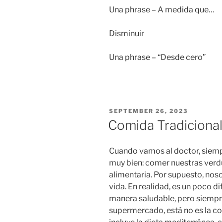
Una phrase – A medida que…
Disminuir
Una phrase – “Desde cero”
POSTED
SEPTEMBER 26, 2023
ON
Comida Tradiciona
Cuando vamos al doctor, siem
muy bien: comer nuestras verdur
alimentaria. Por supuesto, noso
vida. En realidad, es un poco di
manera saludable, pero siempr
supermercado, está no es la co