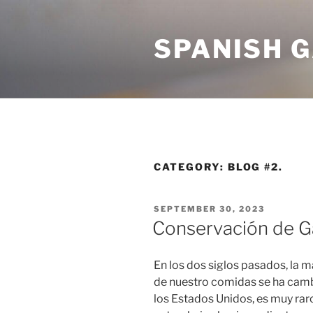
Skip
to
SPANISH 
content
CATEGORY:
BLOG #2.
POSTED
SEPTEMBER 30, 2023
ON
Conservación de G
En los dos siglos pasados, la 
de nuestro comidas se ha camb
los Estados Unidos, es muy ra