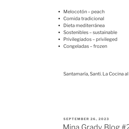
Melocotón – peach
Comida tradicional
Dieta mediterránea
Sostenibles – sustainable
Privilegiados – privileged
Congeladas – frozen
Santamaría, Santi. La Cocina a
POSTED
SEPTEMBER 26, 2023
ON
Mina Grady Blog #