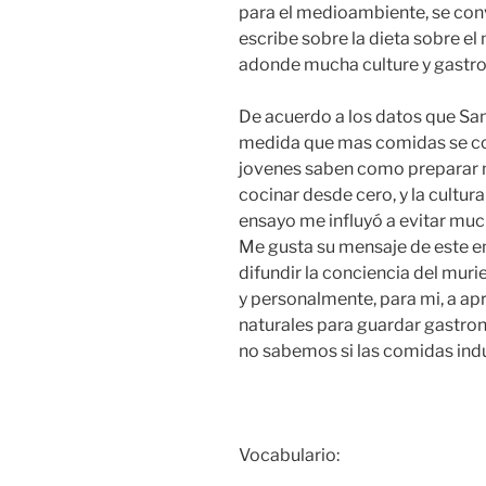
para el medioambiente, se conv
escribe sobre la dieta sobre e
adonde mucha culture y gastr
De acuerdo a los datos que Sa
medida que mas comidas se con
jovenes saben como preparar m
cocinar desde cero, y la cultu
ensayo me influyó a evitar much
Me gusta su mensaje de este en
difundir la conciencia del mu
y personalmente, para mi, a ap
naturales para guardar gastron
no sabemos si las comidas indu
Vocabulario: