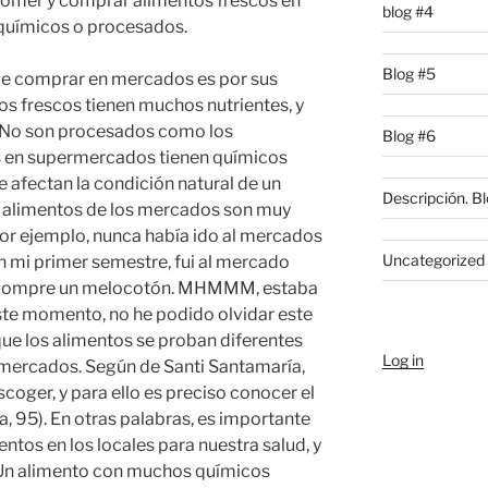
 comer y comprar alimentos frescos en
blog #4
 químicos o procesados.
Blog #5
de comprar en mercados es por sus
os frescos tienen muchos nutrientes, y
. No son procesados como los
Blog #6
 en supermercados tienen químicos
 afectan la condición natural de un
Descripción. Bl
r alimentos de los mercados son muy
Por ejemplo, nunca había ido al mercados
Uncategorized
En mi primer semestre, fui al mercado
 y compre un melocotón. MHMMM, estaba
ste momento, no he podido olvidar este
ue los alimentos se proban diferentes
Log in
rmercados. Según de Santi Santamaría,
coger, y para ello es preciso conocer el
, 95). En otras palabras, es importante
os en los locales para nuestra salud, y
Un alimento con muchos químicos