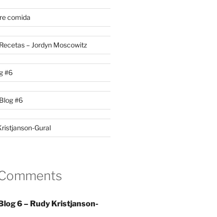
re comida
s Recetas – Jordyn Moscowitz
g #6
Blog #6
Kristjanson-Gural
 Comments
Blog 6 – Rudy Kristjanson-