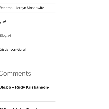
s Recetas – Jordyn Moscowitz
g #6
Blog #6
Kristjanson-Gural
 Comments
Blog 6 – Rudy Kristjanson-