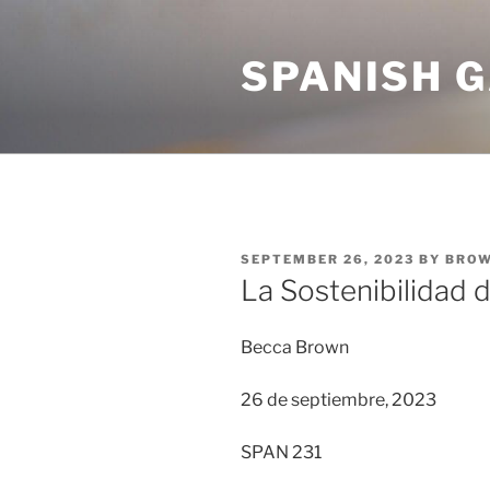
Skip
to
SPANISH 
content
POSTED
SEPTEMBER 26, 2023
BY
BRO
ON
La Sostenibilidad d
Becca Brown
26 de septiembre, 2023
SPAN 231