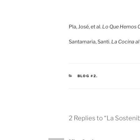
Pla, José, et al.
Lo Que Hemos 
Santamaria, Santi.
La Cocina a
CATEGORIES
BLOG #2.
2 Replies to “La Sostenib