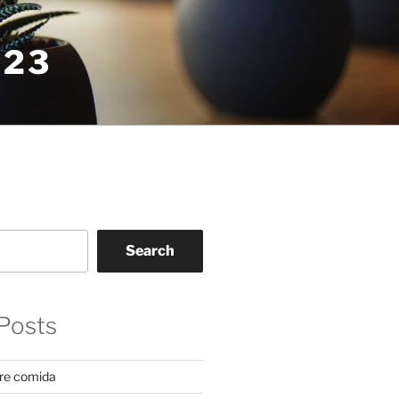
023
Search
Posts
re comida