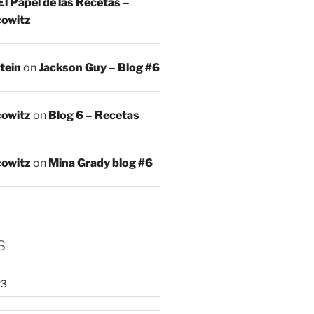
El Papel de las Recetas –
owitz
tein
on
Jackson Guy – Blog #6
owitz
on
Blog 6 – Recetas
owitz
on
Mina Grady blog #6
s
23