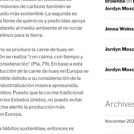
brownbe
on
 emisiones de carbono también se
Jordyn Mosc
ltado más sostenible. La segunda es
 libres de químicos y pesticidas apoya
udando al medio ambiente al no rociar
Jenna Weins
inos para la tierra.
Jordyn Mosc
o se produce la carne de buey en
ón se realiza “con calma, con tiempo y
onsideración” (Pla, 79). En base a esta
Jordyn Mosc
ducción de la carne de buey en Europa se
ible debido a su consideración de la
 industrialización masiva apresurada,
idos. Puesto que la cocina tradicional
 los Estados Unidos, no puedo evitar
Archive
ina alentó la producción más
 en Europa.
November 20
a hábitos sostenibles, entonces es