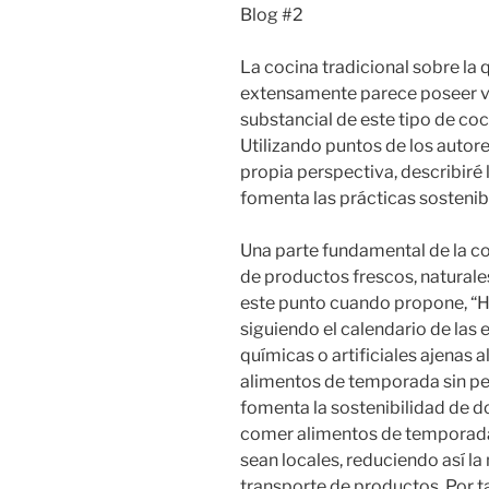
Blog #2
La cocina tradicional sobre la
extensamente parece poseer va
substancial de este tipo de co
Utilizando puntos de los auto
propia perspectiva, describiré 
fomenta las prácticas sostenib
Una parte fundamental de la coc
de productos frescos, naturale
este punto cuando propone, “H
siguiendo el calendario de las
químicas o artificiales ajenas 
alimentos de temporada sin pe
fomenta la sostenibilidad de 
comer alimentos de temporada
sean locales, reduciendo así la
transporte de productos. Por ta