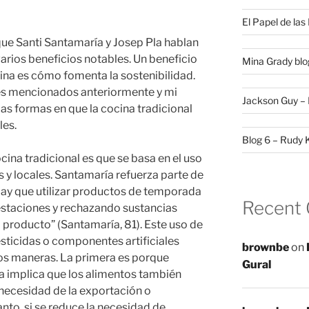
El Papel de la
 que Santi Santamaría y Josep Pla hablan
rios beneficios notables. Un beneficio
Mina Grady blo
cina es cómo fomenta la sostenibilidad.
res mencionados anteriormente y mi
Jackson Guy – 
las formas en que la cocina tradicional
les.
Blog 6 – Rudy 
ina tradicional es que se basa en el uso
s y locales. Santamaría refuerza parte de
ay que utilizar productos de temporada
Recent
 estaciones y rechazando sustancias
al producto” (Santamaría, 81). Este uso de
sticidas o componentes artificiales
brownbe
on
dos maneras. La primera es porque
Gural
 implica que los alimentos también
 necesidad de la exportación o
nto, si se reduce la necesidad de