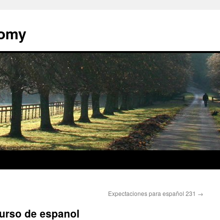
nomy
Expectaciones para español 231
→
curso de espanol