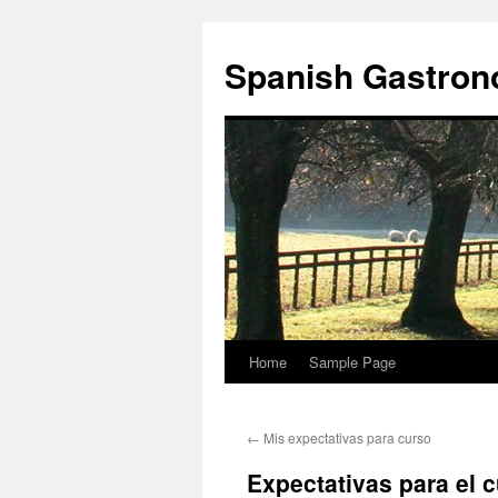
Skip
to
Spanish Gastro
content
Home
Sample Page
←
Mis expectativas para curso
Expectativas para el 