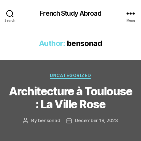
French Study Abroad
Search
Menu
Author:
bensonad
Categories
UNCATEGORIZED
Architecture à Toulouse
: La Ville Rose
By
bensonad
December 18, 2023
Post
Post
author
date