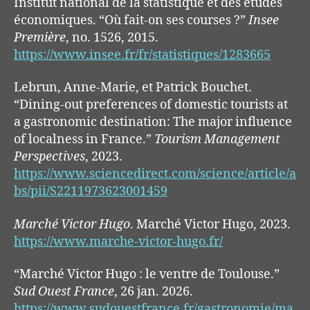
Institut national de la statistique et des études
économiques. “Où fait-on ses courses ?”
Insee
Première
, no. 1526, 2015.
https://www.insee.fr/fr/statistiques/1283665
Lebrun, Anne-Marie, et Patrick Bouchet.
“Dining-out preferences of domestic tourists at
a gastronomic destination: The major influence
of localness in France.”
Tourism Management
Perspectives
, 2023.
https://www.sciencedirect.com/science/article/a
bs/pii/S2211973623001459
Marché Victor Hugo
. Marché Victor Hugo, 2023.
https://www.marche-victor-hugo.fr/
“Marché Victor Hugo : le ventre de Toulouse.”
Sud Ouest France
, 26 jan. 2026.
https://www.sudouestfrance.fr/gastronomie/ma