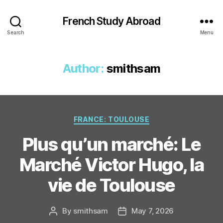
French Study Abroad
Search
Menu
Author:
smithsam
Categories
FRANCE: TOULOUSE
Plus qu’un marché: Le
Marché Victor Hugo, la
vie de Toulouse
By
smithsam
May 7, 2026
Post
Post
author
date