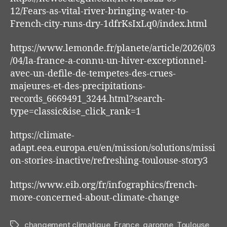
12/Fears-as-vital-river-bringing-water-to-
French-city-runs-dry-1dfrKsIxLq0/index.html
https://www.lemonde.fr/planete/article/2026/03
/04/la-france-a-connu-un-hiver-exceptionnel-
avec-un-defile-de-tempetes-des-crues-
majeures-et-des-precipitations-
records_6669491_3244.html?search-
type=classic&ise_click_rank=1
https://climate-
adapt.eea.europa.eu/en/mission/solutions/missi
on-stories-inactive/refreshing-toulouse-story3
https://www.eib.org/fr/infographics/french-
more-concerned-about-climate-change
changement climatique
,
France
,
garonne
,
Toulouse
Tags