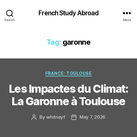
French Study Abroad
Search
Menu
Tag:
garonne
Categories
FRANCE: TOULOUSE
Les Impactes du Climat:
La Garonne à Toulouse
By
whitneyf
May 7, 2026
Post
Post
author
date