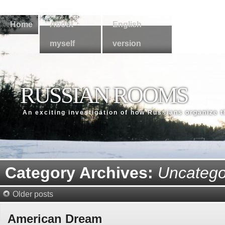
Home
About
English
myself
version
RUSSIAN ROOMS
An exсiting investigation of how Russians organize 
Category Archives:
Uncatego
Older posts
American Dream