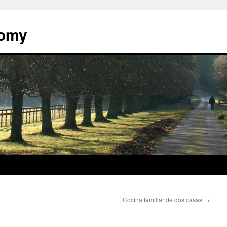
nomy
Cocina familiar de dos casas
→