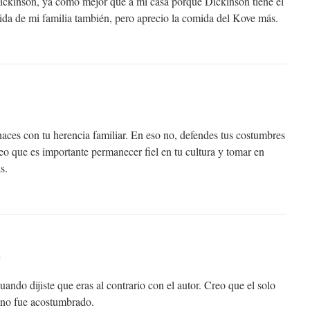
 Dickinson, ya como mejor que a mi casa porque Dickinson tiene el
da de mi familia también, pero aprecio la comida del Kove más.
aces con tu herencia familiar. En eso no, defendes tus costumbres
eo que es importante permanecer fiel en tu cultura y tomar en
s.
m
ando dijiste que eras al contrario con el autor. Creo que el solo
 no fue acostumbrado.