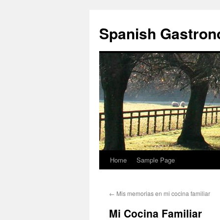
Skip
to
Spanish Gastro
content
Home
Sample Page
←
Mis memorias en mi cocina familiar
Mi Cocina Familiar