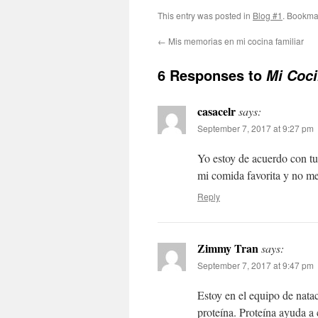
This entry was posted in
Blog #1
. Bookma
←
Mis memorias en mi cocina familiar
6 Responses to
Mi Coci
casacelr
says:
September 7, 2017 at 9:27 pm
Yo estoy de acuerdo con tu 
mi comida favorita y no me
Reply
Zimmy Tran
says:
September 7, 2017 at 9:47 pm
Estoy en el equipo de nata
proteína. Proteína ayuda a 