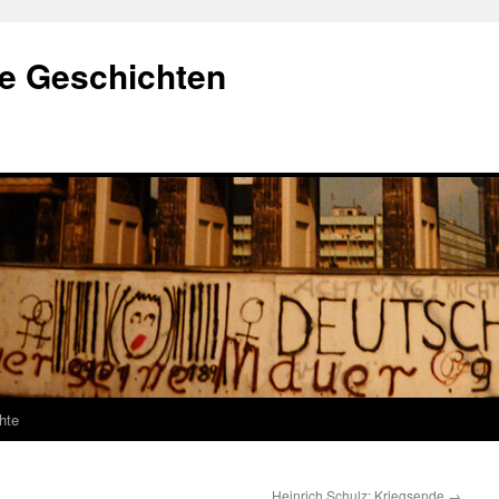
e Geschichten
hte
Heinrich Schulz: Kriegsende
→