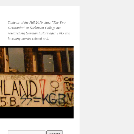
Students of the Fall 2016 class "The Two
Germanies" at Dickinson College are
researching German history after 1945 and
inventing stories related to it.