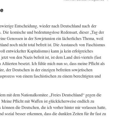
de
chwierige Entscheidung, wieder nach Deutschland nach der
. Die komische und bedeutungslose Redensart, dieser „Tag der
ine Genossen in der Sowjetunion ein lächerliches Thema, weil
land noch nicht total befreit ist. Die Austausch von Faschismus
ll entwickelter Kapitalismus) kann ja kein erfolgreiches
tzt von den Nazis befreit ist, ist dem Land drei-viertels (fast
en Alliierten besetzt. Ich fühle mich nun so, dass meine Pflicht als
, der Deutschen in der einzigen befreiten sowjetischen
sprozess von einem faschistischen zu einem berechtigten und
llem mit dem Nationalkomitee „Freies Deutschland“ gegen die
Meine Pflicht mit Waffen ist glü​​cklicherweise endlich zu
können die Deutschen, die ich vorher hinter mir verlassen hatte,
und sozial besser erkennen, dass die dunklen Zeiten für ihr fast zu