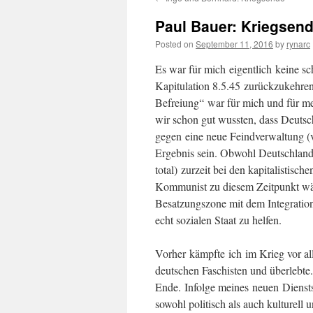
Paul Bauer: Kriegsen
Posted on
September 11, 2016
by
rynarc
Es war für mich eigentlich keine s
Kapitulation 8.5.45 zurückzukehren
Befreiung“ war für mich und für me
wir schon gut wussten, dass Deutsch
gegen eine neue Feindverwaltung (vo
Ergebnis sein. Obwohl Deutschland je
total) zurzeit bei den kapitalistisch
Kommunist zu diesem Zeitpunkt wäre
Besatzungszone mit dem Integration
echt sozialen Staat zu helfen.
Vorher kämpfte ich im Krieg vor a
deutschen Faschisten und überlebte. 
Ende. Infolge meines neuen Diensts 
sowohl politisch als auch kulturell 