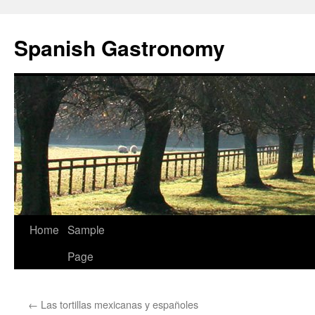
Skip
to
Spanish Gastronomy
content
Home
Sample
Page
←
Las tortillas mexicanas y españoles