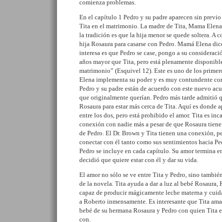
comienza problemas.
En el capítulo 1 Pedro y su padre aparecen sin previo
Tita en el matrimonio. La madre de Tita, Mama Elena,
la tradición es que la hija menor se quede soltera. A c
hija Rosaura para casarse con Pedro. Mamá Elena dice
interesa es que Pedro se case, pongo a su consideraci
años mayor que Tita, pero está plenamente disponible
matrimonio” (Esquivel 12). Este es uno de los prim
Elena implementa su poder y es muy contundente con 
Pedro y su padre están de acuerdo con este nuevo acu
que originalmente querían. Pedro más tarde admitió q
Rosaura para estar más cerca de Tita. Aquí es donde 
entre los dos, pero está prohibido el amor. Tita es in
conexión con nadie más a pesar de que Rosaura tiene e
de Pedro. El Dr. Brown y Tita tienen una conexión, pe
conectar con él tanto como sus sentimientos hacia Ped
Pedro se incluye en cada capítulo. Su amor termina en
decidió que quiere estar con él y dar su vida.
El amor no sólo se ve entre Tita y Pedro, sino también
de la novela. Tita ayuda a dar a luz al bebé Rosaura, 
capaz de producir mágicamente leche materna y cuidar
a Roberto inmensamente. Es interesante que Tita ama 
bebé de su hermana Rosaura y Pedro con quien Tita e
con.