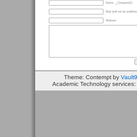
Name __('(required)')
Mail (will not be publishe
Website
Theme: Contempt by
Vault
Academic Technology services