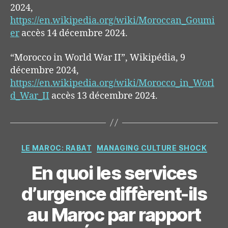
2024,
https://en.wikipedia.org/wiki/Moroccan_Goumi
er
accès
14
décembre
2024.
“Morocco in World
War
II
”,
Wikipédia
, 9
décembre
2024,
https://en.wikipedia.org/wiki/Morocco_in_Worl
d_War_II
accès 13 décembre 2024.
Categories
LE MAROC: RABAT
MANAGING CULTURE SHOCK
En quoi les services
d’urgence diffèrent-ils
au Maroc par rapport