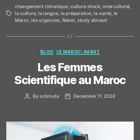
changement climatique
,
culture shock
,
interculturel
,
la culture
,
la langue
,
la préparation
,
la santé
,
le
Tags
Maroc
,
les urgences
,
Rabat
,
study abroad
Categories
BLOG
LE MAROC: RABAT
Les Femmes
Scientifique au Maroc
By
schmida
December 11, 2024
Post
Post
author
date