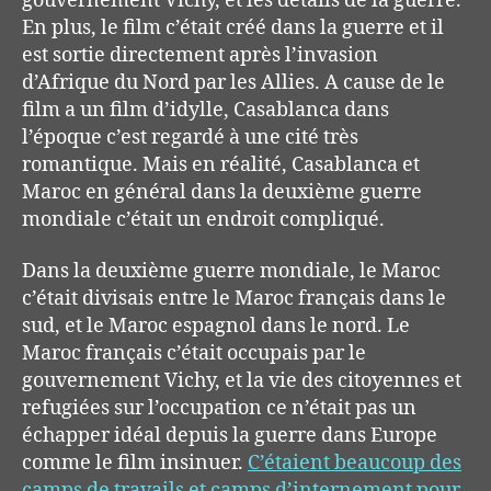
gouvernement Vichy
, et les
détails
de
la guerre.
En plus, le film c’
était
créé
dans
la guerre
et il
est sortie directement
après
l
’invasion
d’Afrique
du Nord par les Allies.
A cause de le
film a un film d’idylle, Casablanca
dans
l’
époque
c’est regardé à une cité très
romantique
.
Mais en
réalité
, Ca
sablanca et
Maroc en général dans la
deuxième
guerre
mondiale c’
é
tait
un endroit compliqu
é
.
Dans la
deuxième
guerre mondiale
,
le Maroc
c’
était
divisais e
ntre
le Maroc
français
dans le
su
d
,
et
le
Maroc
espagnol
dans le nord
.
Le
Maroc français c’était occupais par le
gouvernement Vichy, et
la vie des citoyennes
et
refugiées
sur l’occupation
ce n’était pas un
échapper idéal depuis la guerre dans Europe
comme le film insinuer.
C’étaient beaucoup des
camps de travails et camps d’internement pour