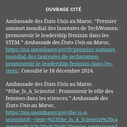
OUVRAGE CITÉ
Ambassade des États-Unis au Maroc. “Premier
sommet mondial des lauréates de TechWomen :
promouvoir le leadership féminin dans les
STEM.”
Ambassade des États-Unis au Maroc
,
https://ma.usembassy.gov/fr/premier-sommet-
mondial-des-laureates-de-techwomen-
promouvoir-le-leadership-feminin-dans-les-
stem/
. Consulté le 18 décembre 2024.
Ambassade des États-Unis au Maroc.
“#She_Is_A_Scientist : Promouvoir le rôle des
femmes dans les sciences.”
Ambassade des
États-Unis au Maroc
,
https://ma.usembassy.gov/she-is-a-
scientist/#:~:text=%23She_Is_A_Scientist%20ca
mpaign%2C%20is%20a%20series,participated