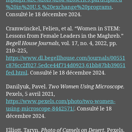
%20in%20U.S.%20exchange%20programs
.
Consulté le 18 décembre 2024.
Cramwinckel, Felien, et al. “Women in STEM:
Lessons from Female Leaders in the Maghreb.”
Begell House Journals
, vol. 17, no. 4, 2022, pp.
210–225,
https://www.dl.begellhouse.com/journals/00551
c876cc2f027,5edce44f714d0923,61bb87bb39051
fed.html
. Consulté le 18 décembre 2024.
Danilyuk, Pavel.
Two Women Using Microscope.
Pexels, 5 avril 2021,
https://www.pexels.com/photo/two-women-
using-microscope-8442571/
. Consulté le 18
décembre 2024.
Elliott, Taryn.
Photo of Camels on Desert.
Pexels,