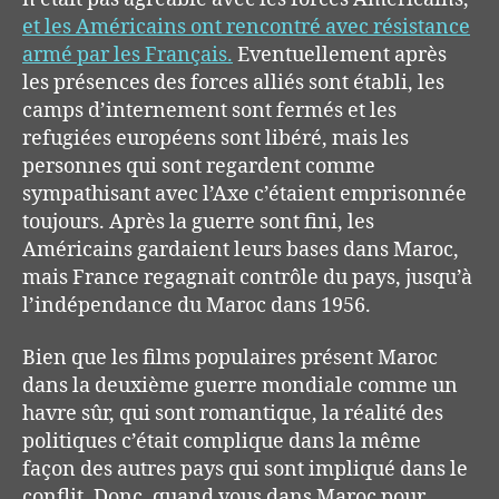
et les Américains ont rencontré avec résistance
armé par les Français.
Eventuellement après
les présences des forces alliés sont établi, les
camps d’internement sont fermés et les
refugiées européens sont libéré, mais les
personnes qui sont regardent comme
sympathisant avec l’Axe c’étaient emprisonnée
toujours. Après la guerre sont fini, les
Américains gardaient leurs bases dans Maroc,
mais France regagnait contrôle du pays, jusqu’à
l’indépendance du Maroc dans 1956.
Bien que les films populaires
présent
Maroc
dans la
deuxième
guerre mondiale comme un
havre s
û
r
,
qui
sont romantique,
la réalité
des
politiques c
’
était
complique d
ans
la
même
façon
des autres pays qui sont i
mpliqué
dans
le
conflit
.
Donc, quand
vous
dans Maroc pour