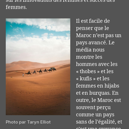
sur les innovations des femmes et succès des
femmes.
Il est facile de
penser que le
Maroc n’est pas un
pays avancé. Le
média nous
montre les
hommes avec les
« thobes » et les
« kufis » et les
femmes en hijabs
et en burquas. En
outre, le Maroc est
souvent perçu
comme un pays
sans de l’égalité, et
Photo par Taryn Elliot