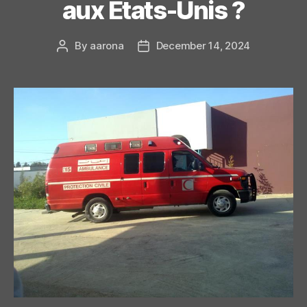
aux États-Unis ?
By
aarona
December 14, 2024
Post
Post
author
date