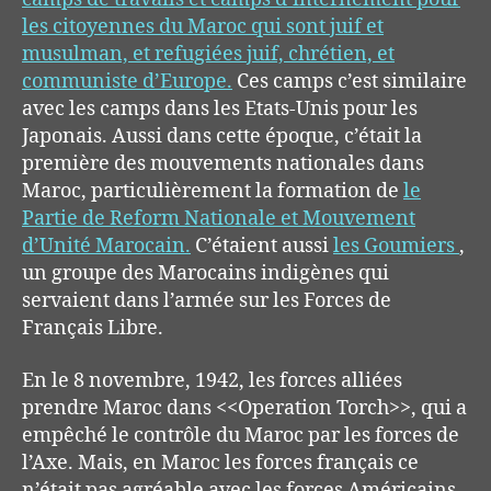
les citoyennes du Maroc qui sont juif et
musulman, et refugiées juif, chrétien, et
communiste d’Europe.
Ces camps c’est similaire
avec les camps dans les Etats-Unis pour les
Japonais.
Aussi dans cette
époque
, c’
était
la
première
des mouvements
nationales
dans
Maroc,
particulièrement
la formation
de
le
Partie de Reform Nationale et Mouvement
d’Unité Marocain.
C’étaient
aussi
les Goumiers
,
un groupe
des
Marocains
indigènes
qui
serva
ient dans l’
armée
sur les Forces de
Français
Libre
.
En le 8 novembre, 1942, les forces alliées
prendre Maroc dans <<Operation Torch>>, qui a
empêché le contrôle du Maroc par les forces de
l’Axe. Mais, en Maroc les forces français ce
n’était pas agréable avec les forces Américains,