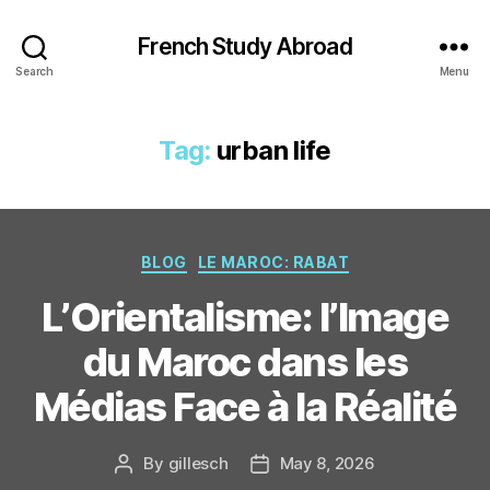
French Study Abroad
Search
Menu
Tag:
urban life
Categories
BLOG
LE MAROC: RABAT
L’Orientalisme: l’Image
du Maroc dans les
Médias Face à la Réalité
By
gillesch
May 8, 2026
Post
Post
author
date