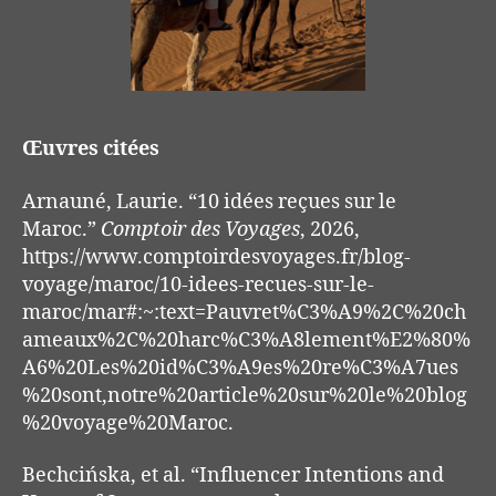
Œuvres citées
Arnauné, Laurie. “10 idées reçues sur le
Maroc.”
Comptoir des Voyages
, 2026,
https://www.comptoirdesvoyages.fr/blog-
voyage/maroc/10-idees-recues-sur-le-
maroc/mar#:~:text=Pauvret%C3%A9%2C%20ch
ameaux%2C%20harc%C3%A8lement%E2%80%
A6%20Les%20id%C3%A9es%20re%C3%A7ues
%20sont,notre%20article%20sur%20le%20blog
%20voyage%20Maroc.
Bechcińska, et al. “Influencer Intentions and