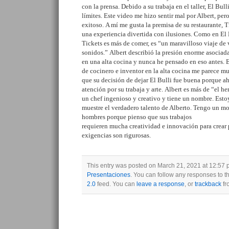
con la prensa. Debido a su trabaja en el taller, El
Bull
límites. Este video me hizo sentir mal por Albert, per
exitoso.
A mí me gusta la premisa de su restaurante, 
una exp
eriencia divertida
con ilusiones
. Como
en El
Tickets
es más de comer, es “un maravilloso viaje de 
sonidos
.
”
Albert
describió la
presión enorme asociad
en una alta cocina
y nunca he pensado en eso antes. E
de
cocinero
e
inventor en la alta cocina
me parece
m
que
su decisión de dejar El
Bulli
fue buena
porque ah
atención por su trabaja
y arte
.
Albert es más de “el h
un
chef
ingenioso
y
creativo
y
tiene un nombre. Esto
muestre
el verdadero talento de Alberto.
Tengo un mo
hombres
porque pienso que sus trabajos
requieren
much
a
creatividad
e innovación para crear 
exigencias son rigurosas.
This entry was posted on March 21, 2021 at 12:57 p
Presentaciones
. You can follow any responses to t
2.0
feed. You can
leave a response
, or
trackback
fr