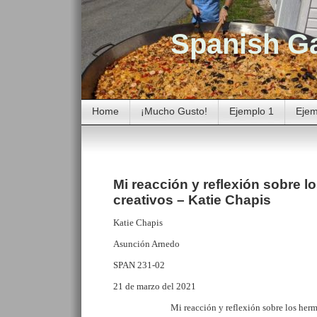
Spanish G
Home
¡Mucho Gusto!
Ejemplo 1
Ejem
Mi reacción y reflexión sobre 
creativos – Katie Chapis
Katie
Chapis
Asunción Arnedo
SPAN 231-02
2
1
de marzo del 2021
Mi
r
eacción
y
reflexión
sobre los
herm