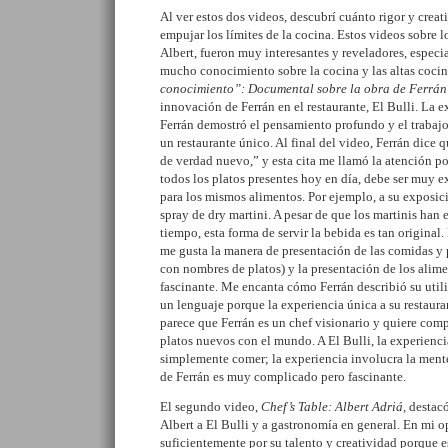
Al ver estos dos videos, descubrí cuánto rigor y creat
empujar los límites de la cocina. Estos videos sobre
Albert, fueron muy interesantes y reveladores, espec
mucho conocimiento sobre la cocina y las
altas
cocin
conocimiento”: Documental sobre la obra de Ferrá
innovación de Ferrán en el restaurante, El
Bulli
. La e
Ferrán demostró el pensamiento profundo y el trabajo
un restaurante único. Al final del video, Ferrán dice 
de verdad nuevo,” y esta cita me llamó la atención po
todos los platos presentes hoy en día, debe ser muy e
para los mismos alimentos. Por ejemplo, a su exposici
spray de
dry
martini
. A pesar de que los
martinis
han e
tiempo,
esta forma
de servir la bebida
es tan original
me gusta la manera de presentación de las comidas y p
con nombres de platos) y la presentación de los alim
fascinante. Me encanta cómo Ferrán describió su util
un lenguaje porque la experiencia única a su restaura
parece que Ferrán es
un chef
visionario y quiere compa
platos nuevos con el mundo. A El
Bulli, la experienc
simplemente comer; la experiencia involucra la mente
de Ferrán es muy complicado pero fascinante.
El segundo video,
Chef’s
Table: Albert
Adriá
,
destacó
Albert a El
Bulli
y a gastronomía en general
.
En mi
o
suficientemente por su talento y creatividad porque e