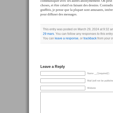
communiquer avec les autres anonymement. On peut 
choses, et être créatif en faisant des dessins. Contradic
graffitis, je pense que la plupart sont amusants, intér
pour diffuser des messages.
This entry was posted on March 29, 2024 at 9:32 am
29 mars
. You can follow any responses to this entr
You can
leave a response
, or
trackback
from your o
Leave a Reply
Name __('(required)')
Mail (will not be publishe
Website