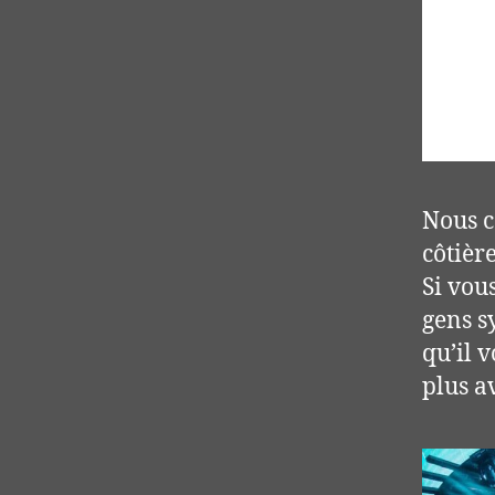
Nous c
côtièr
Si vou
gens s
qu’il v
plus a