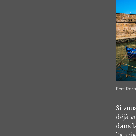
Fort Por
Si vou
déjà v
dans la
l’anci