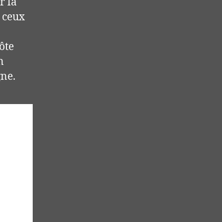
r la
r ceux
ôte
n
gne.