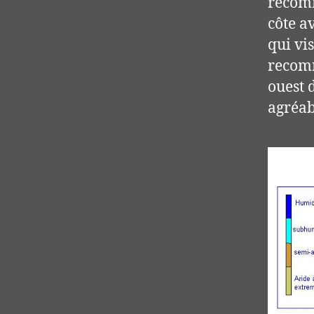
recomm
côte a
qui vi
recomm
ouest 
agréab