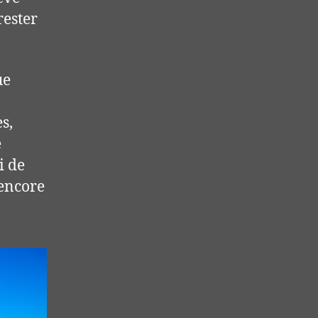
rester
ue
s,
e
i de
 encore