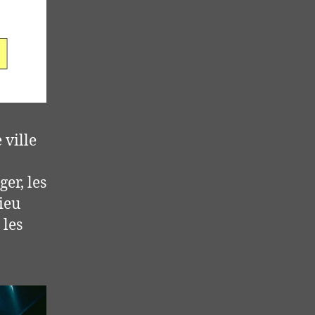
 ville
er, les
ieu
 les