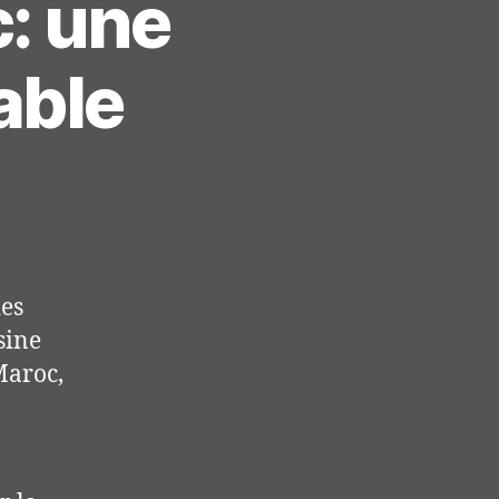
: une
able
des
sine
Maroc,