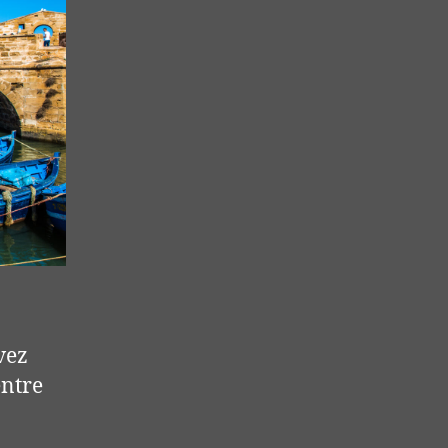
vez
entre