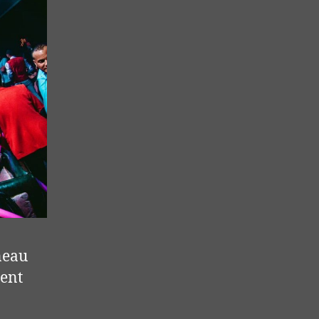
nneau
ent