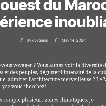
 ouest du Maroc
érience inoubli
By
dovganip
May 14, 2024
Post
Post
author
date
vous voyager ? Vous aimez voir la diversité 
s et des peuples, déguster l’intensité de la cui
ue, admirer l’architecture merveilleuse ? Le 
ce que vous cherchez!
s compte plusieurs zones climatiques. Je