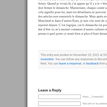
Jersey. Quand je vivais là, j’ai appris qu’il y a le « b
doit fermer le dimanche. Maintenant, chaque comté a 
cela signifie pour lui, mais les détaillants ne peuven
des articles non essentiels le dimanche. Mais après a
Maryland et dans d’autres États, je suis vite sorti de c
repensé depuis. C’est logique, car le dimanche est pou
fait d’être ici m’a montré comment d’autres cultures le
penser à quel point ce serait bien si plus d’états faisai
This entry was posted on November 23, 2021 at 10:
novembre
. You can follow any responses to this en
feed. You can
leave a response
, or
trackback
from y
Leave a Reply
Name __('(required)')
Mail (will not be publishe