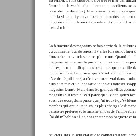
est fermer. Ça ma choquer parce que je n’ai pas ima
ferme dans le weekend, ou beaucoup des clients ne tr
faire plus de shopping. Et elle avait raison, parce q
dans la ville et il y a avait beaucoup moins de personn
magasins étaient fermer. Cependant il y a quand même
juste à midi.
La fermeture des magasins se fais partie de la culture
vu comme le jour de repos. Il y a les lois qui obliger 
dimanche ou avoir les heures plus court. Quand j’ai
magasins sont fermer le jour quand beaucoup des pers
choses, ils m’ont dit que les personnes qui travaille 
de pause aussi. J’ai trouvé que c’était vraiment une b
d’avoir l’équilibre. Ça c’est vraiment vrai dans Toulo
plusieurs fois et j’ai pensait que je vais faire du shop
magasins fermés. Mais dans les grandes villes comme p
magasins qui reste ouvert parce qu’il y a toujours beau
aussi des exceptions parce que j’ai trouvé qu’évidement
marches qui ont leurs jours les plus chargés le diman
pâtisserie préférée et le marché en bas de l’immeuble 
j’ai dû m’habituer à ne pas acheter mon baguette et m
Au états unis, le seul état que je connais qui fait le 