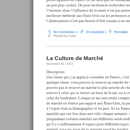
un peu plus cachée. On peut facilement rechercher les
l’internet, donc l’influence de la santé n’est pas parto
meilleure méthode aux Etats-Unis car les personnes a
l’alimentation n’ont pas besoin d’être soumis à un str
No Comments »
|
25 novembre
|
Permalink
Posted by Carly
La Culture de Marché
November 20, 2021
Description
Une chose que j’ai appris à connaître en France, c’est
quelque chose, vous pouvez le trouver au marché de vo
pouvez pas le trouver au marché le plus proche de ch
trouver à celui qui se trouve au bout de la rue, ou à ce
celui du lendemain. Lorsque je me suis rendu compte 
de marché en France par rapport aux États-Unis, la p
à l’esprit était la démographie et les prix. Ici en Franc
marchés qui ont lieu dans une ville chaque semaine. À
programmer certains marchés sur différents week-ends
qu’il y a suffisamment d’espace pour différents types
général, tous les jours de la semaine (sauf les lundis), 