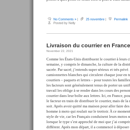
No Comments »
|
25 novembre
|
Permalink
Posted by Nelly
Livraison du courrier en Franc
November 22, 2021
Comme les États-Unis distribuent le courrier à leurs ci
semaine, y compris le dimanche, la culture de la distri
sacrée. Par sacré, j’entends super sérieux et très priv
camionnettes blanches qui circulent chaque jour en tr
courriers – paquets et lettres – pour toutes les famille
les facteurs sont généralement tenus de porter un unif
travail les oblige à se rendre dans les cours des perso
courrier dans leur boîte aux lettres. Ici, en France, pou
le facteur en train de distribuer le courrier, mais de la
soit. Après avoir quitté ma maison pour aller faire des
homme à moto qui roulait sur le trottoir. À ce moment-l
style de vie, car les Français conduisent leurs motos su
lorsque le type s’est approché de moi que j’ai compri
différent. Après mon départ, il a commencé à déposer 