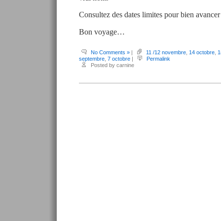
Consultez des dates limites pour bien avancer 
Bon voyage…
No Comments »
|
11 /12 novembre
,
14 octobre
,
1
septembre
,
7 octobre
|
Permalink
Posted by carnine