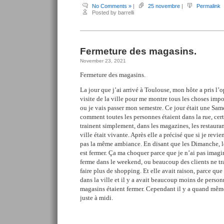
No Comments »
|
25 novembre
|
Permalink
Posted by barrelli
Fermeture des magasins.
November 23, 2021
Fermeture des magasins.
La jour que j’ai arrivé à Toulouse, mon hôte a pris l
visite de la ville pour me montre tous les choses impo
ou je vais passer mon semestre. Ce jour était une Sam
comment toutes les personnes étaient dans la rue, cert
trainent simplement, dans les magazines, les restaura
ville était vivante. Après elle a précisé que si je revi
pas la même ambiance. En disant que les Dimanche, le
est fermer. Ça ma choquer parce que je n’ai pas ima
ferme dans le weekend, ou beaucoup des clients ne tr
faire plus de shopping. Et elle avait raison, parce q
dans la ville et il y a avait beaucoup moins de personn
magasins étaient fermer. Cependant il y a quand même
juste à midi.