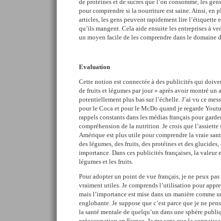
de protéines et de sucres que l’on consomme, les ge
pour comprendre si la nourriture est saine. Ainsi, en 
articles, les gens peuvent rapidement lire l’étiquette et
qu’ils mangent. Cela aide ensuite les entreprises à ven
un moyen facile de les comprendre dans le domaine de
Evaluation
Cette notion est connectée à des publicités qui doive
de fruits et légumes par jour » après avoir montré un 
potentiellement plus bas sur l’échelle. J’ai vu ce mes
pour le Coca et pour le McDo quand je regarde Youtube
rappels constants dans les médias français pour garde
compréhension de la nutrition. Je crois que l’assiette
Amérique est plus utile pour comprendre la vraie sant
des légumes, des fruits, des protéines et des glucides, 
importance. Dans ces publicités françaises, la valeur 
légumes et les fruits.
Pour adopter un point de vue français, je ne peux pas
vraiment utiles. Je comprends l’utilisation pour appre
mais l’importance est mise dans un manière comme un
englobante. Je suppose que c’est parce que je ne pens
la santé mentale de quelqu’un dans une sphère publi
préoccupation en France. Je me sens que la connaissa