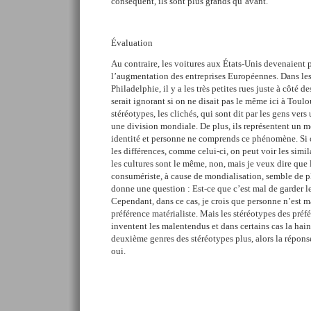
conséquent, ils sont plus grands qu’avant.
Évaluation
Au contraire, les voitures aux États-Unis devenaient p
l’augmentation des entreprises Européennes. Dans le
Philadelphie, il y a les très petites rues juste à côté 
serait ignorant si on ne disait pas le même ici à Toulo
stéréotypes, les clichés, qui sont dit par les gens vers
une division mondiale. De plus, ils représentent un 
identité et personne ne comprends ce phénomène. Si o
les différences, comme celui-ci, on peut voir les simil
les cultures sont le même, non, mais je veux dire que l
consumériste, à cause de mondialisation, semble de pl
donne une question : Est-ce que c’est mal de garder les
Cependant, dans ce cas, je crois que personne n’est ma
préférence matérialiste. Mais les stéréotypes des préfé
inventent les malentendus et dans certains cas la haine
deuxième genres des stéréotypes plus, alors la réponse
oui.