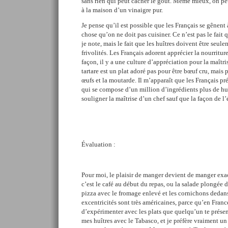
sans rien qui peut cacher le goût. Même mieux, on pe
à la maison d’un vinaigre pur.
Je pense qu’il est possible que les Français se gênent
chose qu’on ne doit pas cuisiner. Ce n’est pas le fait 
je note, mais le fait que les huîtres doivent être seul
frivolités. Les Français adorent apprécier la nourritu
façon, il y a une culture d’appréciation pour la maîtri
tartare est un plat adoré pas pour être bœuf cru, mais 
œufs et la moutarde. Il m’apparaît que les Français pr
qui se compose d’un million d’ingrédients plus de huî
souligner la maîtrise d’un chef sauf que la façon de l’
Évaluation :
Pour moi, le plaisir de manger devient de manger exa
c’est le café au début du repas, ou la salade plongée 
pizza avec le fromage enlevé et les cornichons dedans
excentricités sont très américaines, parce qu’en France,
d’expérimenter avec les plats que quelqu’un te prése
mes huîtres avec le Tabasco, et je préfère vraiment un