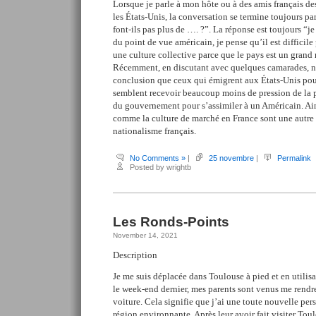
Lorsque je parle à mon hôte ou à des amis français des
les États-Unis, la conversation se termine toujours p
font-ils pas plus de …. ?”. La réponse est toujours “je 
du point de vue américain, je pense qu’il est difficile
une culture collective parce que le pays est un gran
Récemment, en discutant avec quelques camarades, n
conclusion que ceux qui émigrent aux États-Unis pou
semblent recevoir beaucoup moins de pression de la pa
du gouvernement pour s’assimiler à un Américain. Ain
comme la culture de marché en France sont une autre
nationalisme français.
No Comments »
|
25 novembre
|
Permalink
Posted by wrightb
Les Ronds-Points
November 14, 2021
Description
Je me suis déplacée dans Toulouse à pied et en utilisa
le week-end
dernier, mes parents sont venus me rendre
voiture. Cela signifie que j’ai une toute nouvelle per
région environnante. Après leur avoir fait visiter To