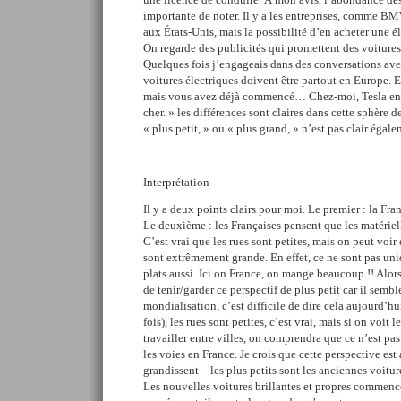
importante de noter. Il y a les entreprises, comme B
aux États-Unis, mais la possibilité d’en acheter une él
On regarde des publicités qui promettent des voitures
Quelques fois j’engageais dans des conversations ave
voitures électriques doivent être partout en Europe. E
mais vous avez déjà commencé… Chez-moi, Tesla en f
cher. » les différences sont claires dans cette sphère d
« plus petit, » ou « plus grand, » n’est pas clair égale
Interprétation
Il y a deux points clairs pour moi. Le premier : la Fr
Le deuxième : les Françaises pensent que les matériell
C’est vrai que les rues sont petites, mais on peut voir
sont extrêmement grande. En effet, ce ne sont pas uni
plats aussi. Ici on France, on mange beaucoup !! Alors,
de tenir/garder ce perspectif de plus petit car il sembl
mondialisation, c’est difficile de dire cela aujourd’
fois), les rues sont petites, c’est vrai, mais si on voit 
travailler entre villes, on comprendra que ce n’est pas
les voies en France. Je crois que cette perspective est
grandissent – les plus petits sont les anciennes voitur
Les nouvelles voitures brillantes et propres commence