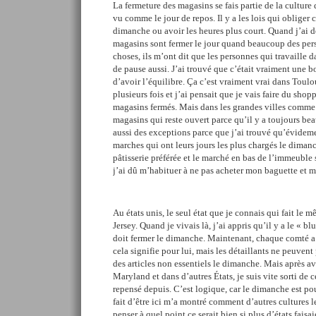
La fermeture des magasins se fais partie de la culture
vu comme le jour de repos. Il y a les lois qui obliger 
dimanche ou avoir les heures plus court. Quand j’ai
magasins sont fermer le jour quand beaucoup des pers
choses, ils m’ont dit que les personnes qui travaille 
de pause aussi. J’ai trouvé que c’était vraiment une b
d’avoir l’équilibre. Ça c’est vraiment vrai dans Toulo
plusieurs fois et j’ai pensait que je vais faire du shop
magasins fermés. Mais dans les grandes villes comme p
magasins qui reste ouvert parce qu’il y a toujours beau
aussi des exceptions parce que j’ai trouvé qu’évidement
marches qui ont leurs jours les plus chargés le diman
pâtisserie préférée et le marché en bas de l’immeuble 
j’ai dû m’habituer à ne pas acheter mon baguette et m
Au états unis, le seul état que je connais qui fait le 
Jersey. Quand je vivais là, j’ai appris qu’il y a le « b
doit fermer le dimanche. Maintenant, chaque comté a 
cela signifie pour lui, mais les détaillants ne peuven
des articles non essentiels le dimanche. Mais après a
Maryland et dans d’autres États, je suis vite sorti de c
repensé depuis. C’est logique, car le dimanche est pou
fait d’être ici m’a montré comment d’autres cultures le
penser à quel point ce serait bien si plus d’états faisai