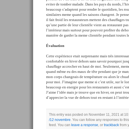
eviter de tomber malade. Dans les pays du nords, l’hiv
beaucoup s’adaptent pour rendre le quotidien, les rou
similaires meme quand les saisons changent. Je pens
il fait froid les restaurateurs mettent des chauffages tr
qu’une partie de leur clientèle vient au restaurant pas 
l’intérieur mais surtout pour pouvoir profiter du dehor
manière de garder la meme clientèle pendant toutes le
Évaluation
Cette expérience etait surprenante mais très interessan
confortable en hiver dehors sans savoir pourquoi jusq
chauffage accrocher en haut de moi. Seulement, meme s
quand même eu des maux de tête pendant que je man
mon corps changeais de température ou alors le chuaf
pour moi. J’imagine que meme si c’est utile, sur le lo
beaucoup en energie pour les restaurants et aussi c’es
J’aime l’idée mais je trouve que en hiver, on peut tr
d’apprecier la vue de dehors tout en restant à l’intérie
This entry was posted on November 11, 2021 at 10:
/12 novembre
. You can follow any responses to thi
feed. You can
leave a response
, or
trackback
from y