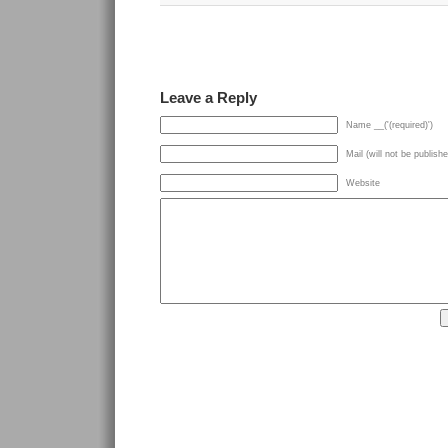
Leave a Reply
Name __('(required)')
Mail (will not be publishe
Website