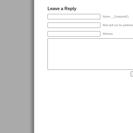
Leave a Reply
Name __('(required)')
Mail (will not be publishe
Website