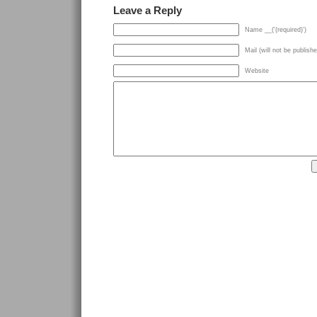
Leave a Reply
Name __('(required)')
Mail (will not be publishe
Website