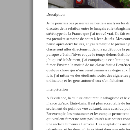
Description
Je ne pourrais pas passer un semestre à analyser les di
discuter de la relation entre le français et le tabagis
stéréotype de la France que j’ai trouvé vrai. Ce fait 
ma première semaine de cours à Jean Jaurès. Mes cour
pause après deux heures, et j’ai remarqué le premier j
classe sont allés directement dehors au début de la pa
puisque c’était l’hiver et que le temps dehors était f
j’ai quitté le bâtiment, j’ai compris que ce n’était pas
fumer. Environ la moitié de ma classe était à l’extérieu
quelque chose qui n’arriverait jamais à ce degré aux É
fois, j’ai même vu des étudiants rouler des cigarettes
ordinateur, et les gens autour d’eux s’en fichaient.
Interprétation
A l’évidence, la culture entourant le tabagisme et le 
France qu’aux États-Unis. Il est plus acceptable de fum
seulement du point de vue culturel, mais aussi du po
Par exemple, les restaurants et les campus permettent 
qui veulent fumer ne sont pas limités aux petites zo
une section fumeurs à l’arrivée. Ces adaptations instit
tabagisme, et les deux côtés existent dans une relatio