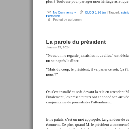
plus à Toulouse pour partager mon héritage asiatique
No Comments »
|
BLOG 1 26 jan
| Tagged:
asiati
Permalink
Posted by gerberem
La parole du président
January 25, 2024
“Nous, on ne regarde jamais les nouvelles,” ont décl
un soir après le dîner.
“Mais du coup, le président, il va parler ce soir. Ça t’
nous ?”
On s’est installé au sofa devant la télé en attendant 
Finalement, les présentateurs ont annoncé son arrivée
cinquantaine de journalistes l’attendaient.
Et le palais, c’est un mot approprié. La grandeur de ce
étonnent. De plus, quand M. le président a commencé