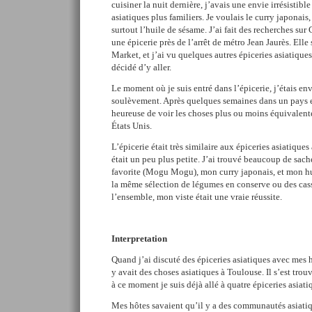
cuisiner la nuit dernière, j’avais une envie irrésistibl
asiatiques plus familiers. Je voulais le curry japonais
surtout l’huile de sésame. J’ai fait des recherches sur
une épicerie près de l’arrêt de métro Jean Jaurès. El
Market, et j’ai vu quelques autres épiceries asiatique
décidé d’y aller.
Le moment où je suis entré dans l’épicerie, j’étais en
soulèvement. Après quelques semaines dans un pays et
heureuse de voir les choses plus ou moins équivalentes
États Unis.
L’épicerie était très similaire aux épiceries asiatique
était un peu plus petite. J’ai trouvé beaucoup de sac
favorite (Mogu Mogu), mon curry japonais, et mon hui
la même sélection de légumes en conserve ou des cas
l’ensemble, mon viste était une vraie réussite.
Interpretation
Quand j’ai discuté des épiceries asiatiques avec mes h
y avait des choses asiatiques à Toulouse. Il s’est trouv
à ce moment je suis déjà allé à quatre épiceries asiati
Mes hôtes savaient qu’il y a des communautés asiatiqu