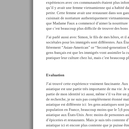
expériences avec ces communautés étaient plus info
qu’il y avait une femme vietnamienne qui a habité dan
petite. Cette femme avait une restaurant dans son ga
cuisinait de norriature authentiquement vietnamienne
que Madame Faux a commencé d’aimer la nourriture v
que c’est beaucoup plus difficile de trouver des bons 
J’ai parlé aussi avec Simon, le fils de mes hôtes, et il
sociétales pour les immigrés sont différentes. Aux Éta
fièrement “Asian-American” or “Second-generation Chi
gens français est que les immigrés vont assimiler la cu
pratiquer leur culture chez lui, mais c’est beaucoup pl
Evaluation
J’ai trouvé cette expérience vraiment fascinante. Aux
asiatique est une partie très importante de ma vie. Je 
partie de mon identité ici aussi, même s’il va être un 
de recherche, je ne suis pas complètement étonné mai
asiatique est différente ici: les gens asiatiques sont j
population en France, beaucoup moins que le 5,6 pour
asiatique aux États-Unis. Avec moins de personnes asi
d’épiceries et restaurants. Mais je suis très contente 
asiatique ici et encore plus contente que je puisse êt