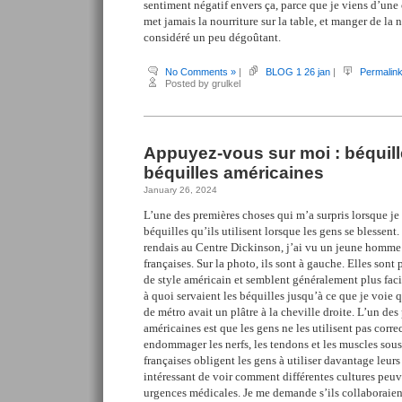
sentiment négatif envers ça, parce que je viens d’une 
met jamais la nourriture sur la table, et manger de la n
considéré un peu dégoûtant.
No Comments »
|
BLOG 1 26 jan
|
Permalin
Posted by grulkel
Appuyez-vous sur moi : béquill
béquilles américaines
January 26, 2024
L’une des premières choses qui m’a surpris lorsque je 
béquilles qu’ils utilisent lorsque les gens se blessent
rendais au Centre Dickinson, j’ai vu un jeune homme 
françaises. Sur la photo, ils sont à gauche. Elles sont 
de style américain et semblent généralement plus facile
à quoi servaient les béquilles jusqu’à ce que je voie 
de métro avait un plâtre à la cheville droite. L’un de
américaines est que les gens ne les utilisent pas corr
endommager les nerfs, les tendons et les muscles sous 
françaises obligent les gens à utiliser davantage leurs 
intéressant de voir comment différentes cultures peuve
urgences médicales. Je me demande s’ils collaboraient