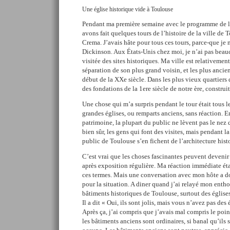
Une église historique vide à Toulouse
Pendant ma première semaine avec le programme de l
avons fait quelques tours de l’histoire de la ville de
Crema. J’avais hâte pour tous ces tours, parce-que je m
Dickinson. Aux États-Unis chez moi, je n’ai pas bea
visitée des sites historiques. Ma ville est relativemen
séparation de son plus grand voisin, et les plus ancie
début de la XXe siècle. Dans les plus vieux quartiers 
des fondations de la 1ere siècle de notre ère, constru
Une chose qui m’a surpris pendant le tour était tous l
grandes églises, ou remparts anciens, sans réaction. E
patrimoine, la plupart du public ne lèvent pas le nez d
bien sûr, les gens qui font des visites, mais pendant l
public de Toulouse s’en fichent de l’architecture hist
C’est vrai que les choses fascinantes peuvent deveni
après exposition régulière. Ma réaction immédiate étai
ces termes. Mais une conversation avec mon hôte a d
pour la situation. A diner quand j’ai relayé mon entho
bâtiments historiques de Toulouse, surtout des églises
Il a dit « Oui, ils sont jolis, mais vous n’avez pas des 
Après ça, j’ai compris que j’avais mal compris le poin
les bâtiments anciens sont ordinaires, si banal qu’ils 