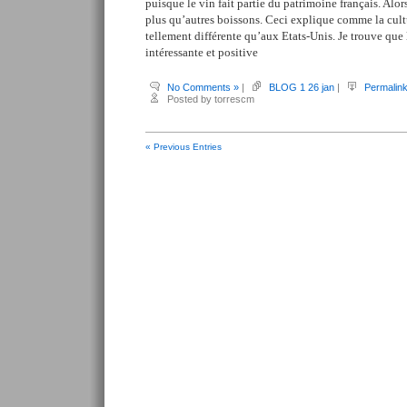
puisque le vin fait partie du patrimoine français. Alors,
plus qu’autres boissons. Ceci explique comme la cultu
tellement différente qu’aux Etats-Unis. Je trouve que 
intéressante et positive
No Comments »
|
BLOG 1 26 jan
|
Permalin
Posted by torrescm
« Previous Entries