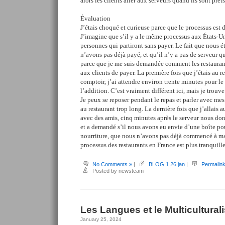
alors les clients aller aux serveurs quand ils sont prêts
Évaluation
J’étais choqué et curieuse parce que le processus est d
J’imagine que s’il y a le même processus aux États-Un
personnes qui partiront sans payer. Le fait que nous 
n’avons pas déjà payé, et qu’il n’y a pas de serveur 
parce que je me suis demandée comment les restauran
aux clients de payer. La première fois que j’étais au r
comptoir, j’ai attendre environ trente minutes pour le
l’addition. C’est vraiment différent ici, mais je trouv
Je peux se reposer pendant le repas et parler avec mes
au restaurant trop long. La dernière fois que j’allais 
avec des amis, cinq minutes après le serveur nous donn
et a demandé s’il nous avons eu envie d’une boîte pou
nourriture, que nous n’avons pas déjà commencé à ma
processus des restaurants en France est plus tranquill
No Comments »
|
BLOG 1 26 jan
|
Permalin
Posted by newsteam
Les Langues et le Multicultura
January 25, 2024