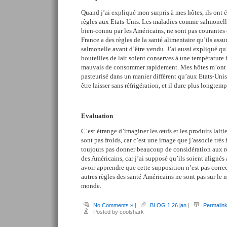
Quand j’ai expliqué mon surpris à mes hôtes, ils ont 
règles aux Etats-Unis. Les maladies comme salmonelle
bien-connu par les Américains, ne sont pas courantes e
France a des règles de la sant
é
alimentaire qu’ils assur
salmonelle avant d’être vendu. J’ai aussi expliqué qu’
bouteilles de lait soient conserves à une température f
mauvais de consommer rapidement. Mes hôtes m’ont dit
pasteurisé dans un manier diffèrent qu’aux Etats-Unis,
être laisser sans réfrigération, et il dure plus longtem
Evaluation
C’est étrange d’imaginer les œufs et les produits lait
sont pas froids, car c’est une image que j’associe très
toujours pas donner beaucoup de considération aux rè
des Américains, car j’ai supposé qu’ils soient alignés
avoir apprendre que cette supposition n’est pas corre
autres règles des sant
é
Américains ne sont pas sur le 
monde.
No Comments »
|
BLOG 1 26 jan
|
Permalin
Posted by coolshark