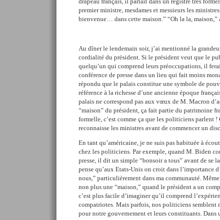
drapeau français, il parlait dans un registre très for
premier ministre, mesdames et messieurs les ministre
bienvenue… dans cette maison.” “Oh la la, maison,”
Au dîner le lendemain soir, j’ai mentionné la grandeur
cordialité du président. Si le président veut que le p
quelqu’un qui comprend leurs préoccupations, il ferai
conférence de presse dans un lieu qui fait moins mon
répondu que le palais constitue une symbole de pouvo
référence à la richesse d’une ancienne époque françai
palais ne correspond pas aux vœux de M. Macron d’acc
“maison” du président, ça fait partie du patrimoine fr
formelle, c’est comme ça que les politiciens parlent !
reconnaisse les ministres avant de commencer un dis
En tant qu’américaine, je ne suis pas habituée à écoute
chez les politiciens.
Par
exemple, quand M. Biden co
presse, il dit un simple “bonsoir a tous” avant de se l
pense qu’aux Etats-Unis on croit dans l’importance 
nous,” particulièrement dans ma communauté. Même s
non plus une “maison,” quand le président a un comp
c’est plus facile d’imaginer qu’il comprend l’expérie
compatriotes. Mais parfois, nos politiciens semblent 
pour notre gouvernement et leurs constituants. Dans 