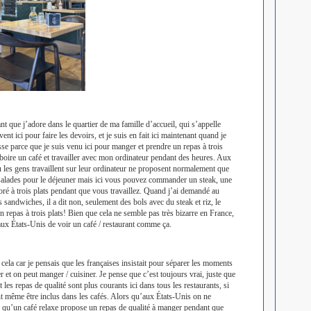
rant que j’adore dans le quartier de ma famille d’accueil, qui s’appelle
ent ici pour faire les devoirs, et je suis en fait ici maintenant quand je
sse parce que je suis venu ici pour manger et prendre un repas à trois
 boire un café et travailler avec mon ordinateur pendant des heures. Aux
ù les gens travaillent sur leur ordinateur ne proposent normalement que
 salades pour le déjeuner mais ici vous pouvez commander un steak, une
oré à trois plats pendant que vous travaillez. Quand j’ai demandé au
es sandwiches, il a dit non, seulement des bols avec du steak et riz, le
n repas à trois plats! Bien que cela ne semble pas très bizarre en France,
 aux États-Unis de voir un café / restaurant comme ça.
r cela car je pensais que les françaises insistait pour séparer les moments
r et on peut manger / cuisiner. Je pense que c’est toujours vrai, juste que
et les repas de qualité sont plus courants ici dans tous les restaurants, si
t même être inclus dans les cafés. Alors qu’aux États-Unis on ne
ce qu’un café relaxe propose un repas de qualité à manger pendant que