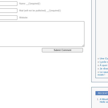
Name __('(required)')
Mail (will not be published) __('(required)')
Website
Une Cu
Lycée 
À quoi 
Je rêve
Le saum
ouais !
RECENT
A Word
Hello w