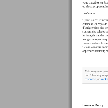
vous travaillez, en Fra
ou chics, proposent les
Evaluation
Quand j’ai vu le menu,
cuisine et les repas d
d’intégrer dans des pet
souvent des salades sa
les français ont des m
manger un repas de qua
français ont aux loisir
Cela m’a montré comme
apprendre beaucoup sur
This entry was post
can follow any resp
response
, or
track
Leave a Reply