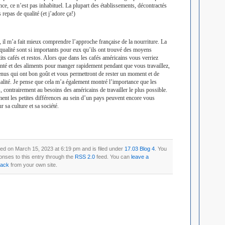
nce, ce n’est pas inhabituel. La plupart des établissements, décontractés
 repas de qualité (et j’adore ça!)
 il m’a fait mieux comprendre l’approche française de la nourriture. La
e qualité sont si importants pour eux qu’ils ont trouvé des moyens
its cafés et restos. Alors que dans les cafés américains vous verriez
nté et des aliments pour manger rapidement pendant que vous travaillez,
enus qui ont bon goût et vous permettront de rester un moment et de
lité. Je pense que cela m’a également montré l’importance que les
s, contrairement au besoins des américains de travailler le plus possible.
nt les petites différences au sein d’un pays peuvent encore vous
 sa culture et sa société.
ed on March 15, 2023 at 6:19 pm and is filed under
17.03 Blog 4
. You
onses to this entry through the
RSS 2.0
feed. You can
leave a
back
from your own site.