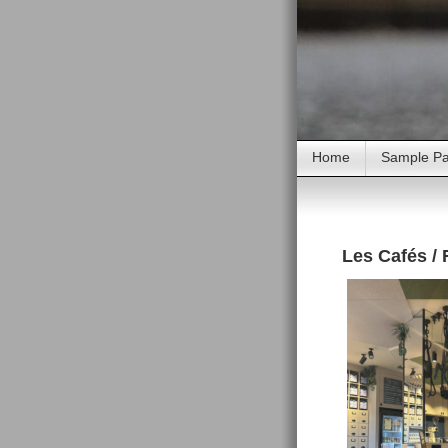
Home
Sample P
Les Cafés /