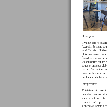
Description
Il y a un café / restau
Acapella. Je viens souv
tape! Ce café m’intére
plats, mais aussi pour
États-Unis les cafés o
les pâtisseries ou des
soupe et un repas élab
barista s’ils avaient d
poisson, la soupe ou u
qu’il serait inhabituel
Intérpretation
J’ai été surpris de voi
quand on peut travaille
les repas à trois plats 
courants qu’ils peuven
s’attendrait jamais à 