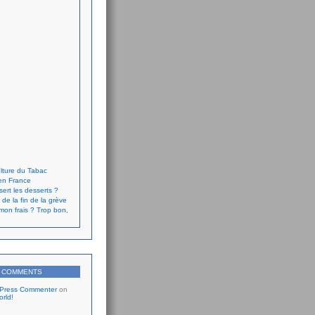
lture du Tabac
en France
sert les desserts ?
 de la fin de la grève
on frais ? Trop bon,
 COMMENTS
Press Commenter
on
orld!