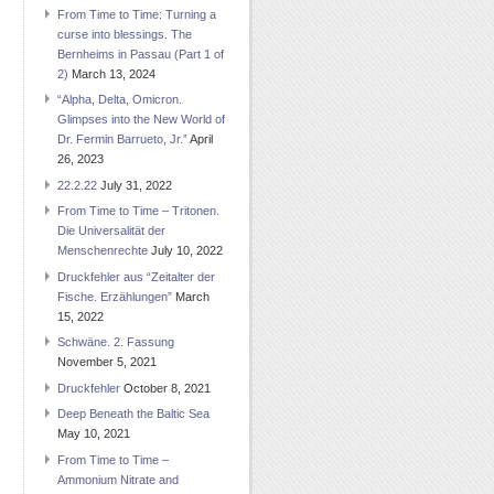
From Time to Time: Turning a
curse into blessings. The
Bernheims in Passau (Part 1 of
2)
March 13, 2024
“Alpha, Delta, Omicron.
Glimpses into the New World of
Dr. Fermin Barrueto, Jr.”
April
26, 2023
22.2.22
July 31, 2022
From Time to Time – Tritonen.
Die Universalität der
Menschenrechte
July 10, 2022
Druckfehler aus “Zeitalter der
Fische. Erzählungen”
March
15, 2022
Schwäne. 2. Fassung
November 5, 2021
Druckfehler
October 8, 2021
Deep Beneath the Baltic Sea
May 10, 2021
From Time to Time –
Ammonium Nitrate and