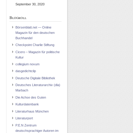
September 30, 2020
Blogroll
Börsenblatt.net — Online
Magazin für den deutschen
Buchhandel
Checkpoint Charlie Stiftung
Cicero – Magazin für politische
Kultur
collegium novum
dasgedichtclip
Deutsche Digitale Bibliothek
Deutsches Literaturarchiv (dla)
Marbach
Die Achse des Guten
Kulturdatenbank
Literaturhaus München
Literaturport
P.E.N Zentrum
deutschsprachiger Autoren im