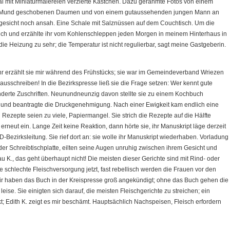
al mit Miniaturmalereien verzierte Kästchen. Dazu gerahmte Fotos von einem
en Mund geschobenen Daumen und von einem gutaussehenden jungen Mann an
esicht noch ansah. Eine Schale mit Salznüssen auf dem Couchtisch. Um die
 ich und erzählte ihr vom Kohlenschleppen jeden Morgen in meinem Hinterhaus in
 die Heizung zu sehr; die Temperatur ist nicht regulierbar, sagt meine Gastgeberin.
hr erzählt sie mir während des Frühstücks; sie war im Gemeindeverband Wriezen
sausschreiben! In die Bezirkspresse ließ sie die Frage setzen: Wer kennt gute
erte Zuschriften. Neunundneunzig davon stellte sie zu einem Kochbuch
 und beantragte die Druckgenehmigung. Nach einer Ewigkeit kam endlich eine
Rezepte seien zu viele, Papiermangel. Sie strich die Rezepte auf die Hälfte
neut ein. Lange Zeit keine Reaktion, dann hörte sie, ihr Manuskript läge derzeit
D-Bezirksleitung. Sie rief dort an: sie wolle ihr Manuskript wiederhaben. Vorladung
der Schreibtischplatte, eilten seine Augen unruhig zwischen ihrem Gesicht und
au K., das geht überhaupt nicht! Die meisten dieser Gerichte sind mit Rind- oder
 schlechte Fleischversorgung jetzt, fast rebellisch werden die Frauen vor den
ir haben das Buch in der Kreispresse groß angekündigt; ohne das Buch gehen die
 leise. Sie einigten sich darauf, die meisten Fleischgerichte zu streichen; ein
 Edith K. zeigt es mir beschämt. Hauptsächlich Nachspeisen, Fleisch erfordern