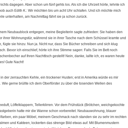
ichts dagegen. Aber schon um fünf gehts los. Als ich die Uhrzeit hörte, lehnte ich
rhob auch Edith K.: Wir möchten bis um acht Uhr schlafen. Und ich möchte mich
ile unterhalten, am Nachmittag fährt sie ja schon zurück.
einem Neubaublock entgegen, meine Begleiterin sagte zufrieden: Sie haben den
or ihrer Wohnungstür, während sie in ihrer Tasche nach dem Schüssel kramte und
e, fügte sie hinzu: Nun ja. Nicht nur, dass Sie Bücher schreiben und sich klug
h. Bevor ich einschlief, hörte ich ihre Stimme sagen: Falls Sie im Bett noch
schenbecher auf Ihren Nachttisch gestellt! Nein, danke, lallte ich, es waren heute
les! Gute Nacht!
n der zerrauchten Kehle, ein trockener Husten; erst in Amerika würde es mir
Wie gerne brüllte ich dem Oberförster zu über die tosenden Wellen des
duft, Löffelklappern, Tellerklirren. Vor dem Frühstück (Brötchen, weichgekochte
Gastgeberin hatte mir die Wanne schon vorbereitet. Neubauwohnung, blauer
ellfarben, ein paar Möbel, meinem Geschmack nach standen sie zu sehr im rechten
almen und Kakteen, lockerten das strenge Bild etwas auf. Mit Blumenmustern