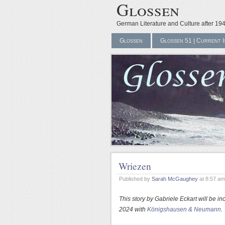
Glossen
German Literature and Culture after 19
Glossen
Glossen 51 | Current I
Wriezen
Published by
Sarah McGaughey
at 8:57 a
This story by Gabriele Eckart will be 
2024 with
Königshausen & Neumann
.