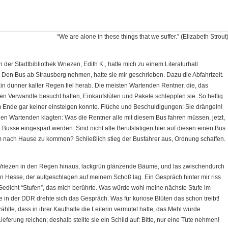
“We are alone in these things that we suffer.” (Elizabeth Strout
n der Stadtbibliothek Wriezen, Edith K., hatte mich zu einem Literaturball
. Den Bus ab Strausberg nehmen, hatte sie mir geschrieben. Dazu die Abfahrtzeit.
in dünner kalter Regen fiel herab. Die meisten Wartenden Rentner, die, das
 Verwandte besucht hatten, Einkaufstüten und Pakete schleppten sie. So heftig
m Ende gar keiner einsteigen konnte. Flüche und Beschuldigungen: Sie drängeln!
r den Wartenden klagten: Was die Rentner alle mit diesem Bus fahren müssen, jetzt,
usse eingespart werden. Sind nicht alle Berufstätigen hier auf diesen einen Bus
 nach Hause zu kommen? Schließlich stieg der Busfahrer aus, Ordnung schaffen.
is Wriezen in den Regen hinaus, lackgrün glänzende Bäume, und las zwischendurch
Hesse, der aufgeschlagen auf meinem Schoß lag. Ein Gespräch hinter mir riss
dicht “Stufen”, das mich berührte. Was würde wohl meine nächste Stufe im
n der DDR drehte sich das Gespräch. Was für kuriose Blüten das schon treibt!
lte, dass in ihrer Kaufhalle die Leiterin vermutet hatte, das Mehl würde
ieferung reichen; deshalb stellte sie ein Schild auf: Bitte, nur eine Tüte nehmen!