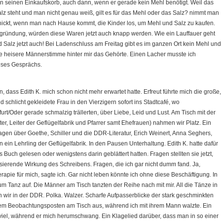
hl in seinen Einkaufskorb, auch dann, wenn er gerade kein Mehl benötigt. Weil das
 steht und man nicht genau weiß, gilt es für das Mehl oder das Salz? nimmt man
hickt, wenn man nach Hause kommt, die Kinder los, um Mehl und Salz zu kaufen.
Begründung, würden diese Waren jetzt auch knapp werden. Wie ein Lauffauer geht
nd Salz jetzt auch! Bei Ladenschluss am Freitag gibt es im ganzen Ort kein Mehl und
e heisere Männerstimme hinter mir das Gehörte. Einen Lacher musste ich
eses Gesprächs.
 dass Edith K. mich schon nicht mehr erwartet hatte. Erfreut führte mich die große,
 schlicht gekleidete Frau in den Vierzigern sofort ins Stadtcafé, wo
rt/Oder gerade schmalzig trällerten, über Liebe, Leid und Lust. Am Tisch mit der
ter, Leiter der Geflügelfabrik und Pfarrer samt Ehefrauen) nahmen wir Platz. Ein
ragen über Goethe, Schiller und die DDR-Literatur, Erich Weinert, Anna Seghers,
 ein Lehrling der Geflügelfabrik. In den Pausen Unterhaltung. Edith K. hatte dafür
s Buch gelesen oder wenigstens darin geblättert hatten. Fragen stellten sie jetzt,
isierende Wirkung des Schreibens. Fragen, die ich gar nicht dumm fand. Ja,
apie für mich, sagte ich. Gar nicht leben könnte ich ohne diese Beschäftigung. In
m Tanz auf. Die Männer am Tisch tanzten der Reihe nach mit mir. All die Tänze in
 wir in der DDR. Polka. Walzer. Scharfe Aufpasserblicke der stark geschminkten
ihrem Beobachtungsposten am Tisch aus, während ich mit ihrem Mann walzte. Ein
u viel, während er mich herumschwang. Ein Klagelied darüber, dass man in so einer