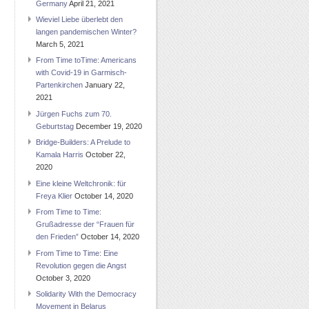
Germany
April 21, 2021
Wieviel Liebe überlebt den
langen pandemischen Winter?
March 5, 2021
From Time toTime: Americans
with Covid-19 in Garmisch-
Partenkirchen
January 22,
2021
Jürgen Fuchs zum 70.
Geburtstag
December 19, 2020
Bridge-Builders: A Prelude to
Kamala Harris
October 22,
2020
Eine kleine Weltchronik: für
Freya Klier
October 14, 2020
From Time to Time:
Grußadresse der “Frauen für
den Frieden”
October 14, 2020
From Time to Time: Eine
Revolution gegen die Angst
October 3, 2020
Solidarity With the Democracy
Movement in Belarus