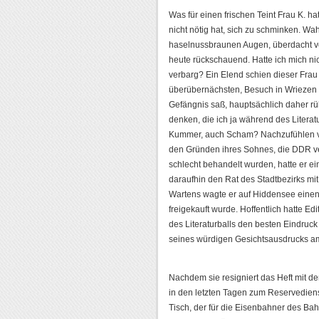
Was für einen frischen Teint Frau K. hat
nicht nötig hat, sich zu schminken. Wah
haselnussbraunen Augen, überdacht vo
heute rückschauend. Hatte ich mich ni
verbarg? Ein Elend schien dieser Frau
überübernächsten, Besuch in Wriezen 
Gefängnis saß, hauptsächlich daher rü
denken, die ich ja während des Litera
Kummer, auch Scham? Nachzufühlen ver
den Gründen ihres Sohnes, die DDR v
schlecht behandelt wurden, hatte er ei
daraufhin den Rat des Stadtbezirks mi
Wartens wagte er auf Hiddensee einen 
freigekauft wurde. Hoffentlich hatte Ed
des Literaturballs den besten Eindruc
seines würdigen Gesichtsausdrucks am
Nachdem sie resigniert das Heft mit de
in den letzten Tagen zum Reservediens
Tisch, der für die Eisenbahner des Bah