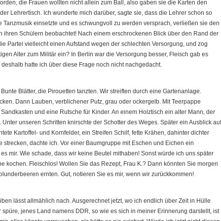
den, die Frauen wollten nicht allein zum Ball, also gaben sie die Karten den
der Lehrertisch. Ich wunderte mich darüber, sagte sie, dass die Lehrer schon so
e Tanzmusik einsetzte und es schwungvoll zu werden versprach, verließen sie den
 von ihren Schülern beobachtet! Nach einem erschrockenen Blick über den Rand der
 die Partei vielleicht einen Aufstand wegen der schlechten Versorgung, und zog
igen Alter zum Militär ein? In Berlin war die Versorgung besser, Fleisch gab es
deshalb hatte ich über diese Frage noch nicht nachgedacht.
nte Blätter, die Pirouetten tanzten. Wir streiften durch eine Gartenanlage.
ken. Dann Lauben, verblichener Putz, grau oder ockergelb. Mit Teerpappe
 Sandkasten und eine Rutsche für Kinder. An einem Holztisch ein alter Mann, der
 Unter unseren Schritten knirschte der Schotter des Weges. Später ein Ausblick au
ete Kartoffel- und Kornfelder, ein Streifen Schilf, fette Krähen, dahinter dichter
e strecken, dachte ich. Vor einer Baumgruppe mit Eschen und Eichen ein
es mir. Wie schade, dass wir keine Beutel mithaben! Sonst würde ich uns später
pe kochen. Fleischlos! Wollen Sie das Rezept, Frau K.? Dann könnten Sie morgen
underbeeren ernten. Gut, notieren Sie es mir, wenn wir zurückkommen!
ben lässt allmählich nach. Ausgerechnet jetzt, wo ich endlich über Zeit in Hülle
 spüre, jenes Land namens DDR, so wie es sich in meiner Erinnerung darstellt, ist