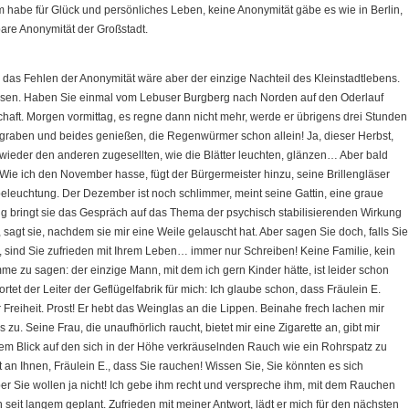
m habe für Glück und persönliches Leben, keine Anonymität gäbe es wie in Berlin,
bare Anonymität der Großstadt.
 das Fehlen der Anonymität wäre aber der einzige Nachteil des Kleinstadtlebens.
iesen. Haben Sie einmal vom Lebuser Burgberg nach Norden auf den Oderlauf
chaft. Morgen vormittag, es regne dann nicht mehr, werde er übrigens drei Stunden
 graben und beides genießen, die Regenwürmer schon allein! Ja, dieser Herbst,
 wieder den anderen zugesellten, wie die Blätter leuchten, glänzen… Aber bald
 Wie ich den November hasse, fügt der Bürgermeister hinzu, seine Brillengläser
lbeleuchtung. Der Dezember ist noch schlimmer, meint seine Gattin, eine graue
g bringt sie das Gespräch auf das Thema der psychisch stabilisierenden Wirkung
sagt sie, nachdem sie mir eine Weile gelauscht hat. Aber sagen Sie doch, falls Sie
n, sind Sie zufrieden mit Ihrem Leben… immer nur Schreiben! Keine Familie, kein
e zu sagen: der einzige Mann, mit dem ich gern Kinder hätte, ist leider schon
tet der Leiter der Geflügelfabrik für mich: Ich glaube schon, dass Fräulein E.
 Freiheit. Prost! Er hebt das Weinglas an die Lippen. Beinahe frech lachen mir
. Seine Frau, die unaufhörlich raucht, bietet mir eine Zigarette an, gibt mir
nem Blick auf den sich in der Höhe verkräuselnden Rauch wie ein Rohrspatz zu
t an Ihnen, Fräulein E., dass Sie rauchen! Wissen Sie, Sie könnten es sich
r Sie wollen ja nicht! Ich gebe ihm recht und verspreche ihm, mit dem Rauchen
 seit langem geplant. Zufrieden mit meiner Antwort, lädt er mich für den nächsten