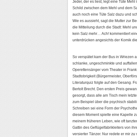
Jeder, der es liest, legt eine Tüte Me
Schild zwischen dem Mehl und dem Salz
auch noch eine Tüte Salz dazu und sc
Wie es aussieht, sagt die Mutter zur 
die Mitteilung durch die Stadt: Mehl u
kein Salz mehr… Ach! kommentiert ein
unterdrücken angesichts der Komik di
So verspätet kam der Bus in Wriezen an,
schlanke, ungeschminkte und auffallend
Operettensänger vom Theater in Frankfu
Stadtobrigkeit (Bürgermeister, Oberförs
Literaturquiz folgte auf den Gesang. F
Bertolt Brecht. Den ersten Preis gewann
gesorgt, dass alle am Tisch mein letzte
zum Beispiel über die psychisch stabil
Schreiben sei eine Form der Psychother
diesem Moment spielte eine Kapelle zu
meinem früheren Leben, wie oft tanzten
Gattin des Geflügelfabrikleiters von 
versierter Tänzer. Nur redete er mir z