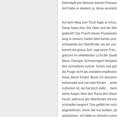
Kleinstadt wie Wriezen keinen Freirau
dort habe er studiert, ja, diese wunder
Auf dem Weg zum Tisch fügte er hinzu,
Diese Natur hier. Die Oder und die W
geblickt? Die Pracht dieser Flusslands
lang in seinem Garten Mist karren und
schwärmte der Oberförster, als wir uns
kommt die graue Zeit, sagt seine Frau.
glänzen im reflektierten Licht der Saa
Maus: Diesiger Schneeregen! Neugieri
des Schreibens zurück. Schön und gut, 
die Frage nicht als indiskret empfinde
Haus, keine Kinder. Bevor ich dazukomm
verheiratet und hat zwei Kinder… antwor
zufrieden ist, sie hat doch dafür… mehr
seine Augen über den Rand des Glases zu
Feuer, während der Oberförster mit ei
schimpfen beginnt: Das gefällt mir nich
abgewöhnen, wenn Sie nur wollten, abe
aufzuhören, ich hätte es ohnehin schon