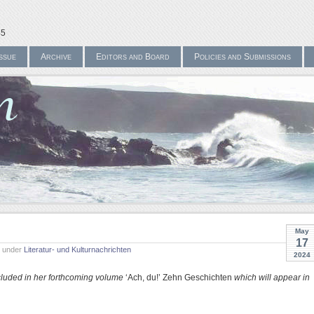
45
ssue
Archive
Editors and Board
Policies and Submissions
May
17
m under
Literatur- und Kulturnachrichten
2024
included in her forthcoming volume
‘Ach, du!’ Zehn Geschichten
which will appear in