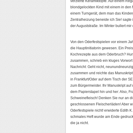
verzierte Keramiktöpfe. Auf einem Reg
blondgelockten Kind mit einem in d
einem Turngerät, dem man das Kinderg
Zentralheizung beneide ich Sie! sagte
der Auguststraße. Im Winter bullert mir
Von den Oderfestspielen vor einem Ja
die Hauptinitiatorin gewesen. Ein Prei
Kochrezepte aus dem Oderbruch? Hund
zusammen, schrieb ein kluges Vorwort
Nachricht: Geht nicht, neunundneunzig 
zusammen und reichte das Manuskript er
in Frankfurt/Oder auf dem Tisch der SE
zum Bürgermeister. Ihr Manuskript auf 
dem Papierstapel hin und her: Also, Fr
Schweinefleisch! Denken Sie nur an die
geschlossenen Fleischerläden! Aber w
Oderfestspiele nicht! erwiderte Edith K.
schmales Heft wurde am Ende gedruckt;
die ja nicht.