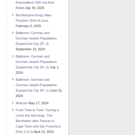
Poesiealbum 369 von Axel
Reitel
July 30, 2025
Buchbesprechung | Alan
Posener. Shot of Love.
)
February 6, 2025
Baltimore: German and
German-Jewish Populations
Expand the City (Pt. 3)
September 15, 2024
Baltimore: German and
German-Jewish Populations
Expand the City (Pt. 2)
July 1,
2024
Baltimore: German and
German-Jewish Populations
Expand the City (Pt. 1)
June 15,
2024
Wriezen
May 17, 2024
From Time to Time: Turning a
curse into blessings. The
Bernheims after Passau in
Cape Town and San Francisco
(Part 2 of 2)
April 13, 2024