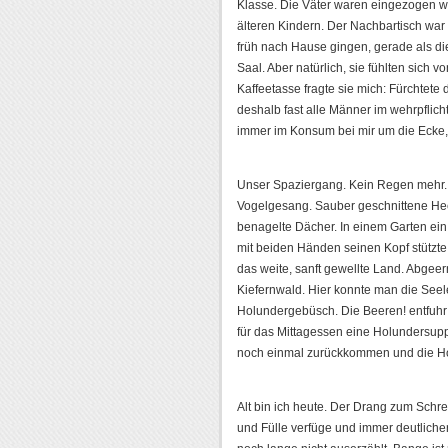
Klasse. Die Väter waren eingezogen wor
älteren Kindern. Der Nachbartisch war 
früh nach Hause gingen, gerade als di
Saal. Aber natürlich, sie fühlten sich
Kaffeetasse fragte sie mich: Fürchtete
deshalb fast alle Männer im wehrpflicht
immer im Konsum bei mir um die Ecke, 
Unser Spaziergang. Kein Regen mehr. Bu
Vogelgesang. Sauber geschnittene Hec
benagelte Dächer. In einem Garten ein
mit beiden Händen seinen Kopf stützte.
das weite, sanft gewellte Land. Abgeernt
Kiefernwald. Hier konnte man die Seel
Holundergebüsch. Die Beeren! entfuhr 
für das Mittagessen eine Holundersup
noch einmal zurückkommen und die Hol
Alt bin ich heute. Der Drang zum Schrei
und Fülle verfüge und immer deutlicher