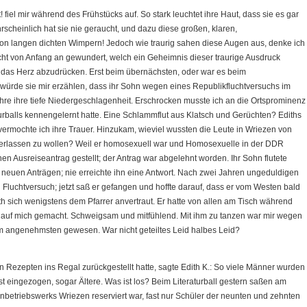
! fiel mir während des Frühstücks auf. So stark leuchtet ihre Haut, dass sie es gar
rscheinlich hat sie nie geraucht, und dazu diese großen, klaren,
n langen dichten Wimpern! Jedoch wie traurig sahen diese Augen aus, denke ich
cht von Anfang an gewundert, welch ein Geheimnis dieser traurige Ausdruck
 das Herz abzudrücken. Erst beim übernächsten, oder war es beim
würde sie mir erzählen, dass ihr Sohn wegen eines Republikfluchtversuchs im
hre ihre tiefe Niedergeschlagenheit. Erschrocken musste ich an die Ortsprominenz
turballs kennengelernt hatte. Eine Schlammflut aus Klatsch und Gerüchten? Ediths
mochte ich ihre Trauer. Hinzukam, wieviel wussten die Leute in Wriezen von
erlassen zu wollen? Weil er homosexuell war und Homosexuelle in der DDR
nen Ausreiseantrag gestellt; der Antrag war abgelehnt worden. Ihr Sohn flutete
t neuen Anträgen; nie erreichte ihn eine Antwort. Nach zwei Jahren ungeduldigen
Fluchtversuch; jetzt saß er gefangen und hoffte darauf, dass er vom Westen bald
ith sich wenigstens dem Pfarrer anvertraut. Er hatte von allen am Tisch während
k auf mich gemacht. Schweigsam und mitfühlend. Mit ihm zu tanzen war mir wegen
 angenehmsten gewesen. War nicht geteiltes Leid halbes Leid?
n Rezepten ins Regal zurückgestellt hatte, sagte Edith K.: So viele Männer wurden
t eingezogen, sogar Ältere. Was ist los? Beim Literaturball gestern saßen am
nbetriebswerks Wriezen reserviert war, fast nur Schüler der neunten und zehnten