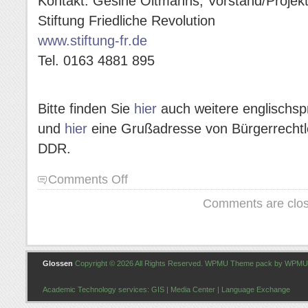
Kontakt: Gesine Oltmanns, Vorstand/Projek
Stiftung Friedliche Revolution
www.stiftung-fr.de
Tel. 0163 4881 895
Bitte finden Sie
hier
auch weitere englischs
und
hier
eine Grußadresse von Bürgerrechtl
DDR.
on
Comments Off
From
Comments are clos
Time
to
Time:
Grußadresse
der
Glossen
Copyright © 2026 All Rights Reserved. WPMU Theme pack by
WPMU
“Frauen
für
Academic Technology services:
GIS
|
Media Center
|
Language Exchange
den
Frieden”