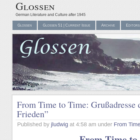
Glossen
German Literature and Culture after 1945
Glossen
Glossen 51 | Current Issue
Archive
Editors
From Time to Time: Grußadresse d
Frieden”
Published by
jludwig
at 4:58 am under
From Time
From Time to