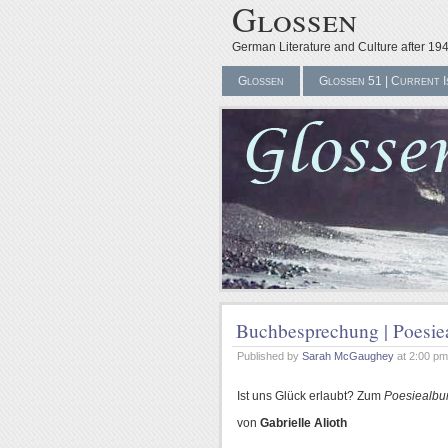
Glossen
German Literature and Culture after 19
Glossen
Glossen 51 | Current I
Buchbesprechung | Poesie
Published by
Sarah McGaughey
at 2:00 p
Ist uns Glück erlaubt? Zum
Poesiealb
von
Gabrielle Alioth