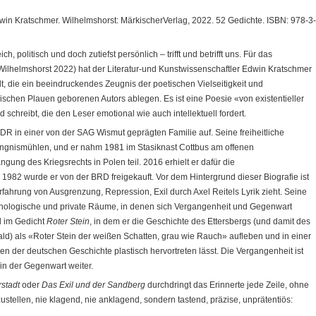
dwin Kratschmer. Wilhelmshorst: MärkischerVerlag, 2022. 52 Gedichte. ISBN: 978-3-
ch, politisch und doch zutiefst persönlich – trifft und betrifft uns. Für das
Wilhelmshorst 2022) hat der Literatur-und Kunstwissenschaftler Edwin Kratschmer
t, die ein beeindruckendes Zeugnis der poetischen Vielseitigkeit und
ischen Plauen geborenen Autors ablegen. Es ist eine Poesie «von existentieller
d schreibt, die den Leser emotional wie auch intellektuell fordert.
DR in einer von der SAG Wismut geprägten Familie auf. Seine freiheitliche
fängnismühlen, und er nahm 1981 im Stasiknast Cottbus am offenen
ng des Kriegsrechts in Polen teil. 2016 erhielt er dafür die
1982 wurde er von der BRD freigekauft. Vor dem Hintergrund dieser Biografie ist
Erfahrung von Ausgrenzung, Repression, Exil durch Axel Reitels Lyrik zieht. Seine
thologische und private Räume, in denen sich Vergangenheit und Gegenwart
l im Gedicht
Roter Stein
, in dem er die Geschichte des Ettersbergs (und damit des
d) als «Roter Stein der weißen Schatten, grau wie Rauch» aufleben und in einer
n der deutschen Geschichte plastisch hervortreten lässt. Die Vergangenheit ist
 in der Gegenwart weiter.
stadt
oder
Das Exil und der Sandberg
durchdringt das Erinnerte jede Zeile, ohne
tellen, nie klagend, nie anklagend, sondern tastend, präzise, unprätentiös: