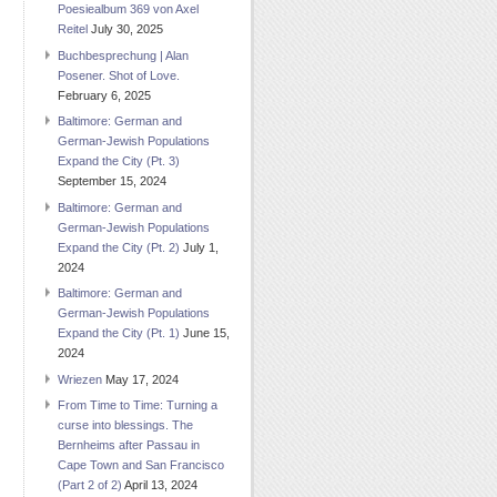
Poesiealbum 369 von Axel
Reitel
July 30, 2025
Buchbesprechung | Alan
Posener. Shot of Love.
February 6, 2025
Baltimore: German and
German-Jewish Populations
Expand the City (Pt. 3)
September 15, 2024
Baltimore: German and
German-Jewish Populations
Expand the City (Pt. 2)
July 1,
2024
Baltimore: German and
German-Jewish Populations
Expand the City (Pt. 1)
June 15,
2024
Wriezen
May 17, 2024
From Time to Time: Turning a
curse into blessings. The
Bernheims after Passau in
Cape Town and San Francisco
(Part 2 of 2)
April 13, 2024