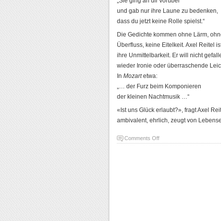
„Sie ging an dir vorüber
und gab nur ihre Laune zu bedenken,
dass du jetzt keine Rolle spielst.“
Die Gedichte kommen ohne Lärm, ohne P
Überfluss, keine Eitelkeit. Axel Reitel 
ihre Unmittelbarkeit. Er will nicht gefal
wieder Ironie oder überraschende Leich
In
Mozart
etwa:
„… der Furz beim Komponieren
der kleinen Nachtmusik …“
«Ist uns Glück erlaubt?», fragt Axel Rei
ambivalent, ehrlich, zeugt von Lebense
on
Comments Off
Buchbesprechung
|
Poesiealbum
369
von
Axel
Reitel