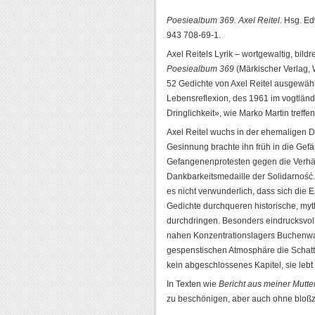
Poesiealbum 369. Axel Reitel
. Hsg. E
943 708-69-1.
Axel Reitels Lyrik – wortgewaltig, bildrei
Poesiealbum 369
(Märkischer Verlag, 
52 Gedichte von Axel Reitel ausgewähl
Lebensreflexion, des 1961 im vogtländ
Dringlichkeit», wie Marko Martin treffen
Axel Reitel wuchs in der ehemaligen D
Gesinnung brachte ihn früh in die Ge
Gefangenenprotesten gegen die Verhängu
Dankbarkeitsmedaille der Solidarność. 
es nicht verwunderlich, dass sich die 
Gedichte durchqueren historische, my
durchdringen. Besonders eindrucksvol
nahen Konzentrationslagers Buchenwal
gespenstischen Atmosphäre die Schatte
kein abgeschlossenes Kapitel, sie lebt
In Texten wie
Bericht aus meiner Mutter
zu beschönigen, aber auch ohne bloßzus