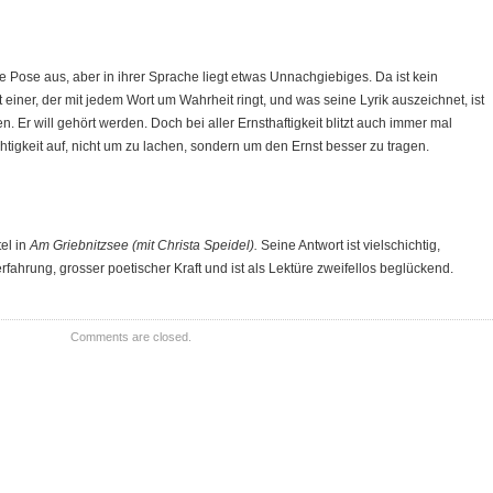
ose aus, aber in ihrer Sprache liegt etwas Unnachgiebiges. Da ist kein
ist einer, der mit jedem Wort um Wahrheit ringt, und was seine Lyrik auszeichnet, ist
len. Er will gehört werden. Doch bei aller Ernsthaftigkeit blitzt auch immer mal
tigkeit auf, nicht um zu lachen, sondern um den Ernst besser zu tragen.
tel in
Am Griebnitzsee (mit Christa Speidel).
Seine Antwort ist vielschichtig,
rfahrung, grosser poetischer Kraft und ist als Lektüre zweifellos beglückend.
Comments are closed.