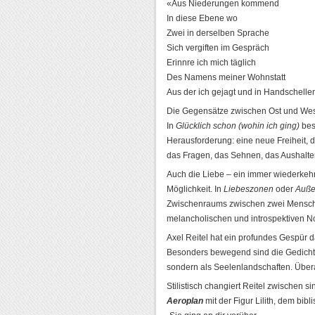
«Aus Niederungen kommend
In diese Ebene wo
Zwei in derselben Sprache
Sich vergiften im Gespräch
Erinnre ich mich täglich
Des Namens meiner Wohnstatt
Aus der ich gejagt und in Handschell
Die Gegensätze zwischen Ost und Wes
In
Glücklich schon (wohin ich ging)
bes
Herausforderung: eine neue Freiheit, d
das Fragen, das Sehnen, das Aushalte
Auch die Liebe – ein immer wiederkehre
Möglichkeit. In
Liebeszonen
oder
Auße
Zwischenraums zwischen zwei Menschen.
melancholischen und introspektiven Note.
Axel Reitel hat ein profundes Gespür d
Besonders bewegend sind die Gedichte,
sondern als Seelenlandschaften. Überal
Stilistisch changiert Reitel zwischen si
Aeroplan
mit der Figur Lilith, dem bib