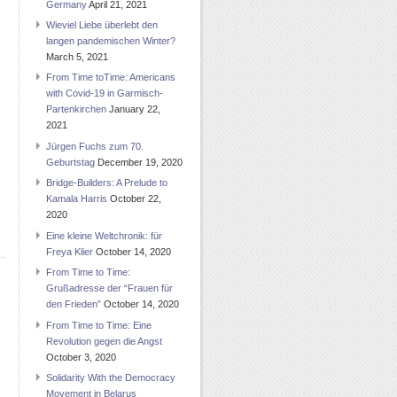
Germany
April 21, 2021
Wieviel Liebe überlebt den
langen pandemischen Winter?
March 5, 2021
From Time toTime: Americans
with Covid-19 in Garmisch-
Partenkirchen
January 22,
2021
Jürgen Fuchs zum 70.
Geburtstag
December 19, 2020
Bridge-Builders: A Prelude to
Kamala Harris
October 22,
2020
Eine kleine Weltchronik: für
Freya Klier
October 14, 2020
From Time to Time:
Grußadresse der “Frauen für
den Frieden”
October 14, 2020
From Time to Time: Eine
Revolution gegen die Angst
October 3, 2020
Solidarity With the Democracy
Movement in Belarus