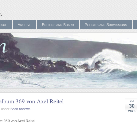
45
ssue
Archive
Editors and Board
Policies and Submissions
album 369 von Axel Reitel
Jul
30
m under
Book reviews
2025
um 369
von Axel Reitel