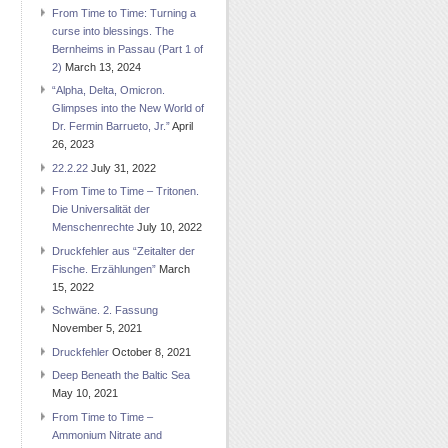
From Time to Time: Turning a
curse into blessings. The
Bernheims in Passau (Part 1 of
2)
March 13, 2024
“Alpha, Delta, Omicron.
Glimpses into the New World of
Dr. Fermin Barrueto, Jr.”
April
26, 2023
22.2.22
July 31, 2022
From Time to Time – Tritonen.
Die Universalität der
Menschenrechte
July 10, 2022
Druckfehler aus “Zeitalter der
Fische. Erzählungen”
March
15, 2022
Schwäne. 2. Fassung
November 5, 2021
Druckfehler
October 8, 2021
Deep Beneath the Baltic Sea
May 10, 2021
From Time to Time –
Ammonium Nitrate and