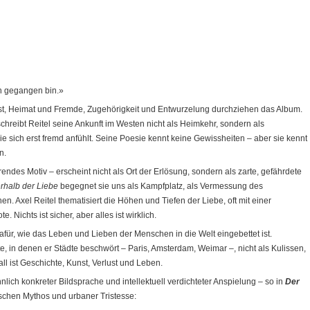
en gegangen bin.»
t, Heimat und Fremde, Zugehörigkeit und Entwurzelung durchziehen das Album.
chreibt Reitel seine Ankunft im Westen nicht als Heimkehr, sondern als
ie sich erst fremd anfühlt. Seine Poesie kennt keine Gewissheiten – aber sie kennt
n.
ndes Motiv – erscheint nicht als Ort der Erlösung, sondern als zarte, gefährdete
rhalb der Liebe
begegnet sie uns als Kampfplatz, als Vermessung des
 Axel Reitel thematisiert die Höhen und Tiefen der Liebe, oft mit einer
 Nichts ist sicher, aber alles ist wirklich.
afür, wie das Leben und Lieben der Menschen in die Welt eingebettet ist.
 in denen er Städte beschwört – Paris, Amsterdam, Weimar –, nicht als Kulissen,
l ist Geschichte, Kunst, Verlust und Leben.
nnlich konkreter Bildsprache und intellektuell verdichteter Anspielung – so in
Der
lischen Mythos und urbaner Tristesse: