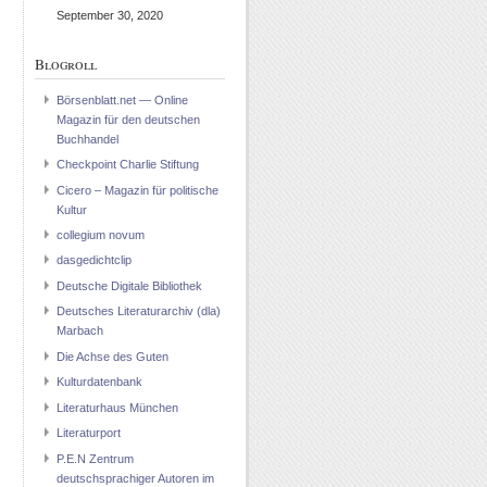
September 30, 2020
Blogroll
Börsenblatt.net — Online
Magazin für den deutschen
Buchhandel
Checkpoint Charlie Stiftung
Cicero – Magazin für politische
Kultur
collegium novum
dasgedichtclip
Deutsche Digitale Bibliothek
Deutsches Literaturarchiv (dla)
Marbach
Die Achse des Guten
Kulturdatenbank
Literaturhaus München
Literaturport
P.E.N Zentrum
deutschsprachiger Autoren im