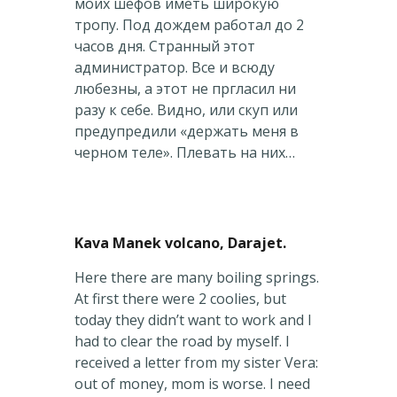
моих шефов иметь широкую
тропу. Под дождем работал до 2
часов дня. Странный этот
администратор. Все и всюду
любезны, а этот не пргласил ни
разу к себе. Видно, или скуп или
предупредили «держать меня в
черном теле». Плевать на них…
Kava Manek volcano, Darajet.
Here there are many boiling springs.
At first there were 2 coolies, but
today they didn’t want to work and I
had to clear the road by myself. I
received a letter from my sister Vera:
out of money, mom is worse. I need