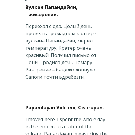
Вулкан Папандайян,
Тжисоропан.
Переехал сюда. Целый день
провел в громадном кратере
вулкана Папандайян, мерил
температуру. Кратер очень
красивый. Получил письмо от
Тони – родила дочь Тамару.
Разорение – банджо лопнуло.
Сапоги почти вдребезги.
Papandayan
Volcano
,
Cisurupan
.
I moved here. I spent the whole day
in the enormous crater of the
volcano Papandayan, measuring the