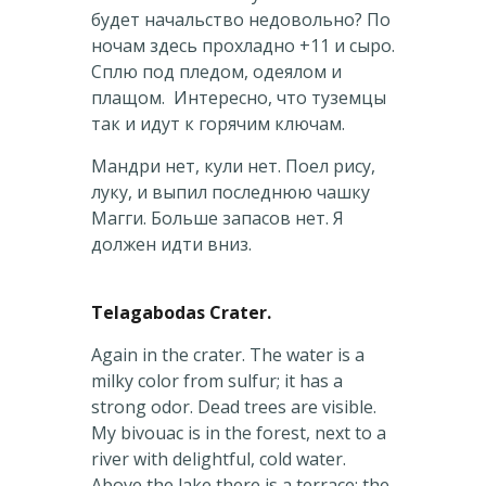
будет начальство недовольно? По
ночам здесь прохладно +11 и сыро.
Сплю под пледом, одеялом и
плащом. Интересно, что туземцы
так и идут к горячим ключам.
Мандри нет, кули нет. Поел рису,
луку, и выпил последнюю чашку
Магги. Больше запасов нет. Я
должен идти вниз.
Telagabodas Crater.
Again in the crater. The water is a
milky color from sulfur; it has a
strong odor. Dead trees are visible.
My bivouac is in the forest, next to a
river with delightful, cold water.
Above the lake there is a terrace: the