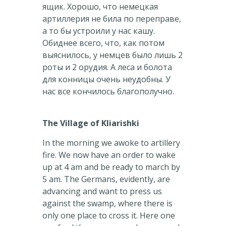
ящик. Хорошо, что немецкая
артиллерия не била по переправе,
а то бы устроили у нас кашу.
Обиднее всего, что, как потом
выяснилось, у немцев было лишь 2
роты и 2 орудия. А леса и болота
для конницы очень неудобны. У
нас все кончилось благополучно.
The Village of Kliarishki
In the morning we awoke to artillery
fire. We now have an order to wake
up at 4 am and be ready to march by
5 am. The Germans, evidently, are
advancing and want to press us
against the swamp, where there is
only one place to cross it. Here one