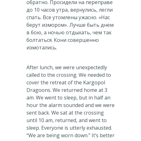
обратно. Просидели на переправе
до 10 часов утра, вернулись, легли
спать. Все утомлены ужасно. «Нас
берут измором». Лучше быть днем
в бою, а ночью отдыхать, чем так
болтаться. Кони совершенно
измотались.
After lunch, we were unexpectedly
called to the crossing. We needed to
cover the retreat of the Kargopol
Dragoons. We returned home at 3
am. We went to sleep, but in half an
hour the alarm sounded and we were
sent back. We sat at the crossing
until 10 am, returned, and went to
sleep. Everyone is utterly exhausted.
“We are being worn down.” It’s better