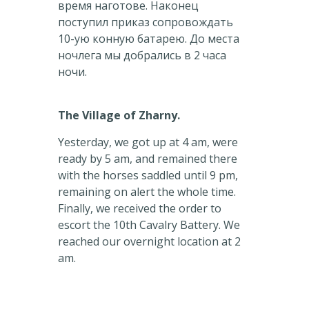
время наготове. Наконец
поступил приказ сопровождать
10-ую конную батарею. До места
ночлега мы добрались в 2 часа
ночи.
The Village of Zharny.
Yesterday, we got up at 4 am, were
ready by 5 am, and remained there
with the horses saddled until 9 pm,
remaining on alert the whole time.
Finally, we received the order to
escort the 10th Cavalry Battery. We
reached our overnight location at 2
am.