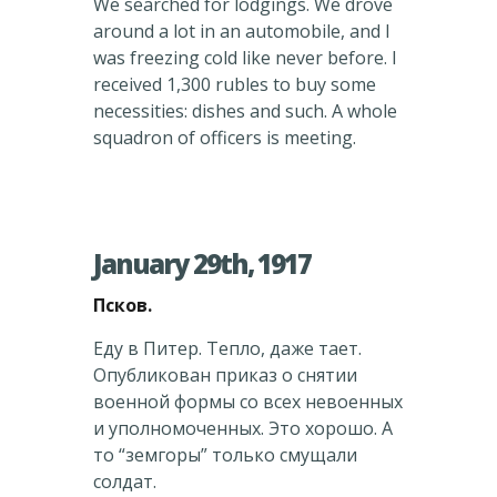
We searched for lodgings. We drove
around a lot in an automobile, and I
was freezing cold like never before. I
received 1,300 rubles to buy some
necessities: dishes and such. A whole
squadron of officers is meeting.
January 29th, 1917
Псков.
Еду в Питер. Тепло, даже тает.
Опубликован приказ о снятии
военной формы со всех невоенных
и уполномоченных. Это хорошо. А
то “земгоры” только смущали
солдат.