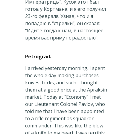
Императрицы”. Кусок этот был
готов у Кортмана, и я его получил
23-го февраля. Узнав, что и я
попадаю в “стрелки”, он сказал:
“Идите тогда к нам, в настоящее
время вас примут с радостью”.
Petrograd.
I arrived yesterday morning. I spent
the whole day making purchases:
knives, forks, and such. I bought
them at a good price at the Apraksin
market. Today at “Economy” I met
our Lieutenant Colonel Pavlov, who
told me that I have been appointed
to a rifle regiment as squadron
commander. This was like the blow
of a knife to my heart; I was terribly