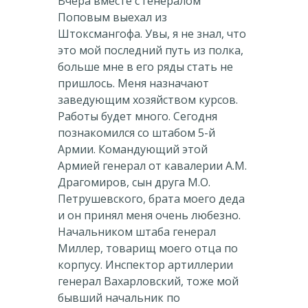
Вчера вместе с генералом
Поповым выехал из
Штоксмангофа. Увы, я не знал, что
это мой последний путь из полка,
больше мне в его ряды стать не
пришлось. Меня назначают
заведующим хозяйством курсов.
Работы будет много. Сегодня
познакомился со штабом 5-й
Армии. Командующий этой
Армией генерал от кавалерии А.М.
Драгомиров, сын друга М.О.
Петрушевского, брата моего деда
и он принял меня очень любезно.
Начальником штаба генерал
Миллер, товарищ моего отца по
корпусу. Инспектор артиллерии
генерал Вахарловский, тоже мой
бывший начальник по