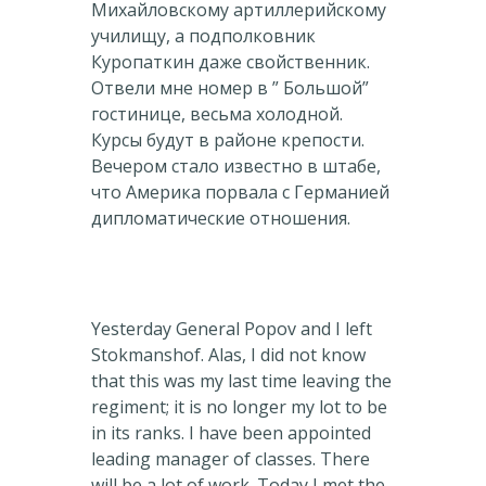
Михайловскому артиллерийскому
училищу, а подполковник
Куропаткин даже свойственник.
Отвели мне номер в ” Большой”
гостинице, весьма холодной.
Курсы будут в районе крепости.
Вечером стало известно в штабе,
что Америка порвала с Германией
дипломатические отношения.
Yesterday General Popov and I left
Stokmanshof. Alas, I did not know
that this was my last time leaving the
regiment; it is no longer my lot to be
in its ranks. I have been appointed
leading manager of classes. There
will be a lot of work. Today I met the