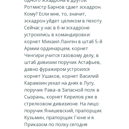
одного эскадрона в другой.
Ротмистр Барнов сдает эскадрон.
Кому? Если мне, то, значит,
эскадрон уйдет целиком в пехоту.
Сейчас у нас в 6-м эскадроне
устроились в командировки:
корнет Михаил Ланген в штаб 5-й
Армии ординарцем, корнет
Ченгири учится газовому делу, в
штаб дивизии поручик Астафьев,
давно фуражиром устроился
корнет Ушаков, корнет Василий
Карамзин уехал на днях в Лугу,
поручик Рава–в Запасной полк в
Сызрань, корнет Кирилов уже в
стрелковом дивизионе. На лицо:
поручик Янишевский, прапорщик
Кузьмин, прапорщик Гюне и я.
Приказом по полку сегодня