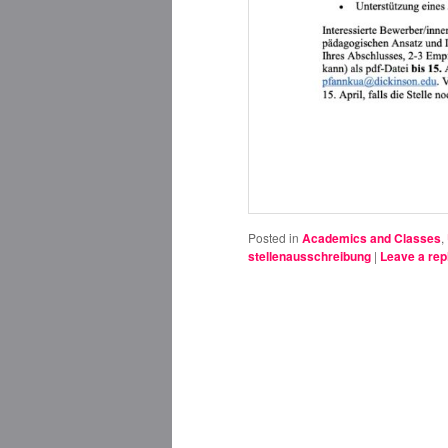
Posted in
Academics and Classes
,
stellenausschreibung
|
Leave a rep