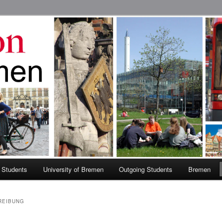
 Abroad Program
 Students
University of Bremen
Outgoing Students
Bremen
REIBUNG